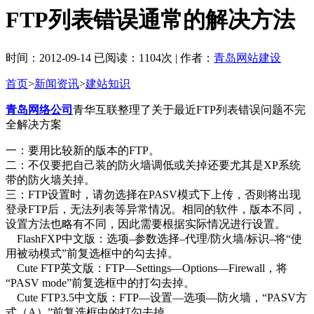
FTP列表错误通常的解决方法
时间：2012-09-14 已阅读：1104次 | 作者：
青岛网站建设
首页
>
新闻资讯
>
建站知识
青岛网络公司
青华互联整理了关于最近FTP列表错误问题不完
全解决方案
一：要用比较新的版本的FTP。
二：不仅要把自己装的防火墙调低或关掉还要尤其是XP系统
带的防火墙关掉。
三：FTP设置时，请勿选择在PASV模式下上传，否则将出现
登录FTP后，无法列表等异常情况。相同的软件，版本不同，
设置方法也略有不同，因此需要根据实际情况进行设置。
FlashFXP中文版：选项–参数选择–代理/防火墙/标识–将“使
用被动模式”前复选框中的勾去掉。
Cute FTP英文版：FTP—Settings—Options—Firewall，将
“PASV mode”前复选框中的打勾去掉。
Cute FTP3.5中文版：FTP—设置—选项—防火墙，“PASV方
式（A）”前复选框中的打勾去掉。