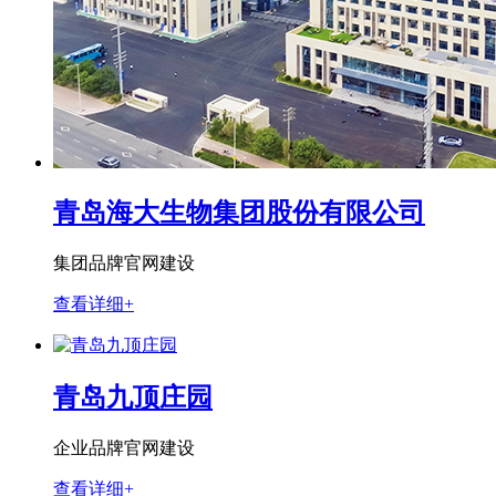
青岛海大生物集团股份有限公司
集团品牌官网建设
查看详细+
青岛九顶庄园
企业品牌官网建设
查看详细+