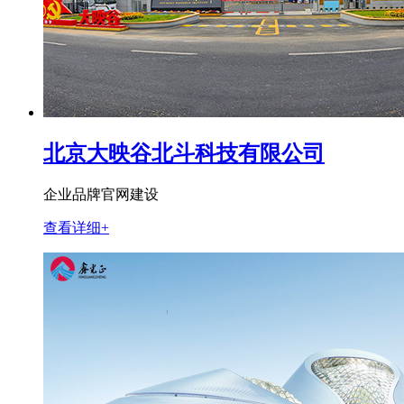
北京大映谷北斗科技有限公司
企业品牌官网建设
查看详细+