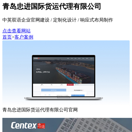
青岛忠进国际货运代理有限公司
中英双语企业官网建设 / 定制化设计 / 响应式布局制作
点击查看网站
首页
>
客户案例
青岛忠进国际货运代理有限公司官网