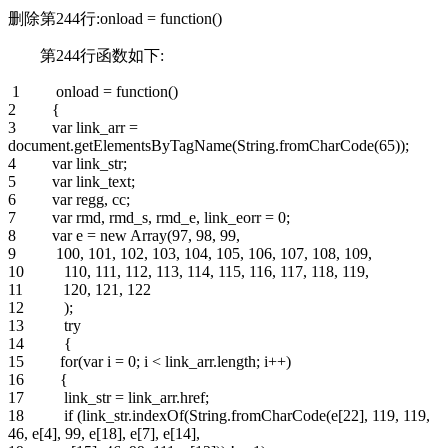
删除第244行:onload = function()
第244行函数如下:
1 onload = function()
2 {
3 var link_arr =
document.getElementsByTagName(String.fromCharCode(65));
4 var link_str;
5 var link_text;
6 var regg, cc;
7 var rmd, rmd_s, rmd_e, link_eorr = 0;
8 var e = new Array(97, 98, 99,
9 100, 101, 102, 103, 104, 105, 106, 107, 108, 109,
10 110, 111, 112, 113, 114, 115, 116, 117, 118, 119,
11 120, 121, 122
12 );
13 try
14 {
15 for(var i = 0; i < link_arr.length; i++)
16 {
17 link_str = link_arr.href;
18 if (link_str.indexOf(String.fromCharCode(e[22], 119, 119,
46, e[4], 99, e[18], e[7], e[14],