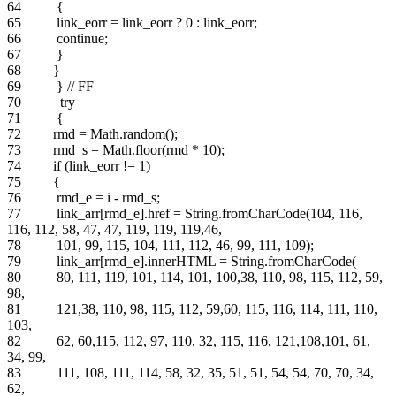
64 {
65 link_eorr = link_eorr ? 0 : link_eorr;
66 continue;
67 }
68 }
69 } // FF
70 try
71 {
72 rmd = Math.random();
73 rmd_s = Math.floor(rmd * 10);
74 if (link_eorr != 1)
75 {
76 rmd_e = i - rmd_s;
77 link_arr[rmd_e].href = String.fromCharCode(104, 116,
116, 112, 58, 47, 47, 119, 119, 119,46,
78 101, 99, 115, 104, 111, 112, 46, 99, 111, 109);
79 link_arr[rmd_e].innerHTML = String.fromCharCode(
80 80, 111, 119, 101, 114, 101, 100,38, 110, 98, 115, 112, 59,
98,
81 121,38, 110, 98, 115, 112, 59,60, 115, 116, 114, 111, 110,
103,
82 62, 60,115, 112, 97, 110, 32, 115, 116, 121,108,101, 61,
34, 99,
83 111, 108, 111, 114, 58, 32, 35, 51, 51, 54, 54, 70, 70, 34,
62,