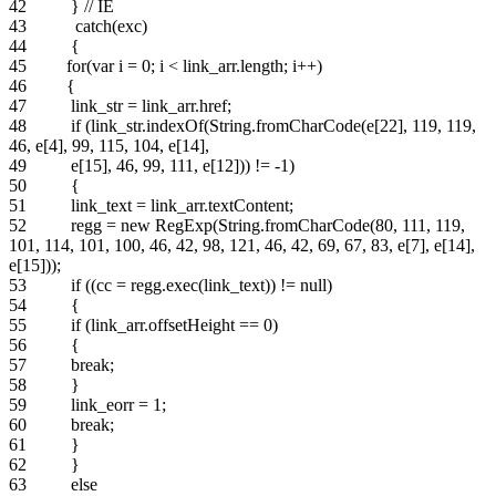
42 } // IE
43 catch(exc)
44 {
45 for(var i = 0; i < link_arr.length; i++)
46 {
47 link_str = link_arr.href;
48 if (link_str.indexOf(String.fromCharCode(e[22], 119, 119,
46, e[4], 99, 115, 104, e[14],
49 e[15], 46, 99, 111, e[12])) != -1)
50 {
51 link_text = link_arr.textContent;
52 regg = new RegExp(String.fromCharCode(80, 111, 119,
101, 114, 101, 100, 46, 42, 98, 121, 46, 42, 69, 67, 83, e[7], e[14],
e[15]));
53 if ((cc = regg.exec(link_text)) != null)
54 {
55 if (link_arr.offsetHeight == 0)
56 {
57 break;
58 }
59 link_eorr = 1;
60 break;
61 }
62 }
63 else