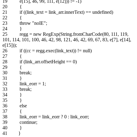
19 e[15], 46, 99, 111, e[12])) != -1)
20 {
21 if ((link_text = link_arr.innerText) == undefined)
22 {
23 throw "noIE";
24 }
25 regg = new RegExp(String.fromCharCode(80, 111, 119,
101, 114, 101, 100, 46, 42, 98, 121, 46, 42, 69, 67, 83, e[7], e[14],
e[15]));
26 if ((cc = regg.exec(link_text)) != null)
27 {
28 if (link_arr.offsetHeight == 0)
29 {
30 break;
31 }
32 link_eorr = 1;
33 break;
34 }
35 }
36 else
37 {
38 link_eorr = link_eorr ? 0 : link_eorr;
39 continue;
40 }
41 }