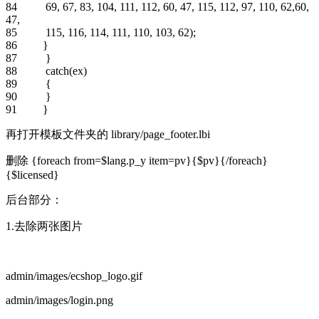
84 69, 67, 83, 104, 111, 112, 60, 47, 115, 112, 97, 110, 62,60,
47,
85 115, 116, 114, 111, 110, 103, 62);
86 }
87 }
88 catch(ex)
89 {
90 }
91 }
再打开模板文件夹的 library/page_footer.lbi
删除 {foreach from=$lang.p_y item=pv}{$pv}{/foreach}
{$licensed}
后台部分：
1.去除两张图片
admin/images/ecshop_logo.gif
admin/images/login.png