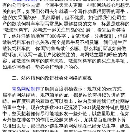
有的公司专业去请一个写手天天去更新一些和网站核心思想无
关的内容，如我们公司去年就请一个写作功底很厉害的写手，
他 的文采固然好，虽然原创，但不优质。如他跟我们公司生
产的散装饲料车车型写常见问题解答类的文章，标题是这样的
“散装饲料车厂家与您一起关注钓岛的发 展”，看完后哥笑喷
了，他洋洋洒洒地写了800多字，文笔流畅，分析深刻，但跟
散装饲料车有什么关系?完全是风牛马不相及嘛，我们是生产
散装饲料车的，你 写钓鱼岛做什么嘛。那么我们应该如何做
呢?我们可以写一些用户比较关注的、与网站主题相呼应的内
容，如散装饲料车的购车流程、散装饲料车的购买注意事项，
如果你写得好，势必会打动用户的心。
二、站内结构的改进社会化网络的重视
青岛网站制作
了解到百度明确表示：规范化的seo方式，
扁平的网站结构、规范简单的url，都是站长需持续改进的范
畴。由百度强调的着重点可以看出，站内质量是我们优化网站
的重中之中。现在大多数SEO还沉浸于SEO就是发外链的思想
中，整天想着如何尽可能地多发一些外链，以数量取胜，但如
今外链在排名中的作用已经越来越 小，尤其是百度绿萝卜算
法推出以后，那些靠外链生存的网站现在已经无法生存。纵观