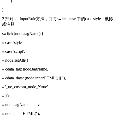
}
);
2 找到addInputRule方法，并将switch case 中的case style：删除
或注释
switch (node.tagName) {
// case 'style':
// case 'script':
// node.setAttr({
// cdata_tag: node.tagName,
// cdata_data: (node.innerHTML() || ''),
// '_ue_custom_node_':'true'
// });
// node.tagName = 'div';
// node.innerHTML('');