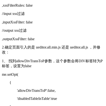
,xssFilterRules: false
//input xss过滤
,inputXssFilter: false
//output xss过滤
,outputXssFilter: false
2.确定页面引入的是 ueditor.all.min.js 还是 ueditor.all.js ，并修
改：
1、 找到allowDivTransToP参数，这个参数会将DIV标签转为P
标签，设置为false
me.setOpt(
{
'allowDivTransToP':false,
'disabledTableInTable':true