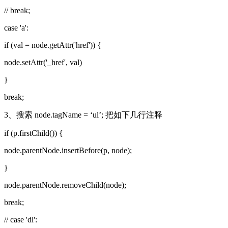
// break;
case 'a':
if (val = node.getAttr('href')) {
node.setAttr('_href', val)
}
break;
3、搜索 node.tagName = ‘ul’; 把如下几行注释
if (p.firstChild()) {
node.parentNode.insertBefore(p, node);
}
node.parentNode.removeChild(node);
break;
// case 'dl':