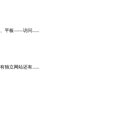
——访问......
网站还有......