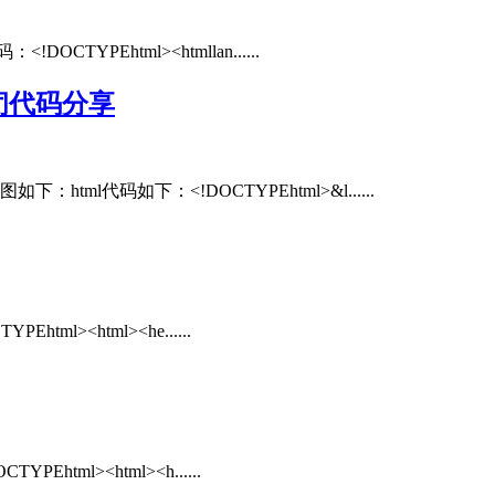
YPEhtml><htmllan......
闭代码分享
l代码如下：<!DOCTYPEhtml>&l......
><html><he......
l><html><h......