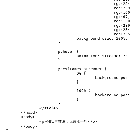
						rgb(254, 134, 159),

						rgb(239, 122, 200),

						rgb(160, 131, 237),

						rgb(67, 174, 255),

						rgb(160, 131, 237),

						rgb(239, 122, 200),

						rgb(254, 134, 159),

						rgb(255, 167, 69));

				background-size: 200%;				

			}

			p:hover {

				animation: streamer 2s linear infinite;

			}

			@keyframes streamer {

				0% {

					background-position: 0%;

				}

				100% {

					background-position: 200%;

				}

			}

		</style>

	</head>

	<body>

		<p>何以与君识，无言泪千行</p>

	</body>
