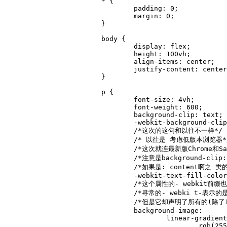
			* {

				padding: 0;

				margin: 0;

			}

			body {

				display: flex;

				height: 100vh;

				align-items: center;

				justify-content: center;

			}

			p {

				font-size: 4vh;

				font-weight: 600;

				background-clip: text;

				-webkit-background-clip: text;

				/*这次的这句和以往不一样*/

				/* 以往是 考虑低版本浏览器*/

				/*这次就连最新版Chrome和Safari都得 */

				/*注意是background-clip: text;需要 */

				/*如果是: content啊之 类的就没这么苛刻的*/

				-webkit-text-fill-color: transparent;

				/*这个属性的- webkit前缀也比较特殊 */

				/*寻常的- webki t-表示的是Chrome和Safari的私有属'性*/

				/*但是它却声明了所有的(除了IE浏览器)*/

				background-image:

					linear-gradient(90deg,

						rgb(255, 167, 69),
