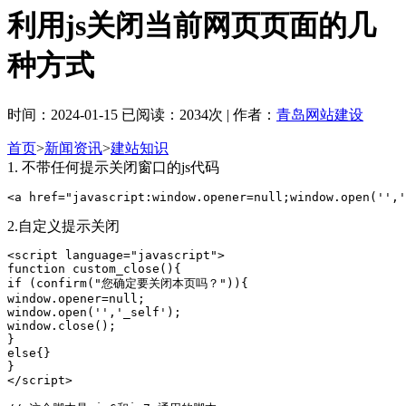
利用js关闭当前网页页面的几
种方式
时间：2024-01-15 已阅读：2034次 | 作者：
青岛网站建设
首页
>
新闻资讯
>
建站知识
1. 不带任何提示关闭窗口的js代码
<a href="javascript:window.opener=null;window.open('',
2.自定义提示关闭
<script language="javascript">

function custom_close(){

if (confirm("您确定要关闭本页吗？")){

window.opener=null;

window.open('','_self');

window.close();

}

else{}

}

</script>
