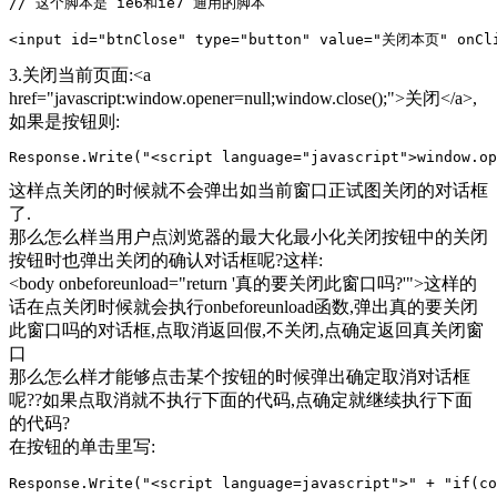
// 这个脚本是 ie6和ie7 通用的脚本

<input id="btnClose" type="button" value="关闭本页" onCli
3.关闭当前页面:<a
href="javascript:window.opener=null;window.close();">关闭</a>,
如果是按钮则:
Response.Write("<script language="javascript">window.op
这样点关闭的时候就不会弹出如当前窗口正试图关闭的对话框
了.
那么怎么样当用户点浏览器的最大化最小化关闭按钮中的关闭
按钮时也弹出关闭的确认对话框呢?这样:
<body onbeforeunload="return '真的要关闭此窗口吗?'">这样的
话在点关闭时候就会执行onbeforeunload函数,弹出真的要关闭
此窗口吗的对话框,点取消返回假,不关闭,点确定返回真关闭窗
口
那么怎么样才能够点击某个按钮的时候弹出确定取消对话框
呢??如果点取消就不执行下面的代码,点确定就继续执行下面
的代码?
在按钮的单击里写:
Response.Write("<script language=javascript">" + "if(c