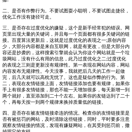
二、是否有作弊行为。不要试图耍小聪明，不要试图走捷径，
优化工作没有捷径可走。
三、是否存在过度优化的嫌疑，这个是新手经常犯的错误。网
页里出现大量的关键词，并且每一个页面都有很多关键词的链
接。百度算法更新后，这就是过度优化的表现之一;原创内容
少，大部分内容都是来自互联网，就是有更改，但是大部分内
容还是抄袭的，这样搜索引擎就会认为你这个网站就是一个垃
圾网站，没有什么有用的信息，此乃过度优化之二;过度优化
的表现之三则是更新没有规律性。第一表现在网站内容，网站
内容发布无规律性。今天没事，我就把后几天的工作一起做
完，后几天就可以高枕无忧了。这也是疑似作弊的行为。第
二，表现在友情链接上面，友情链接添加也要有规律，如果你
手上有很多友情链接，那也不能一天增加很多，每天新增一到
两个就好，直至添加到二十个左右。如果你的友链达到了二十
个，再每天按一到两个规律来换掉质量低的链接。
四、是否存在被友情链接牵连的情况。检查你的友情链接里是
否有被惩罚的网站，及时清除这些链接，同时，平时要多注意
观察友情链接的情况，发现有嫌疑网站，在其受到惩罚前，撤
掉跟它的友链。