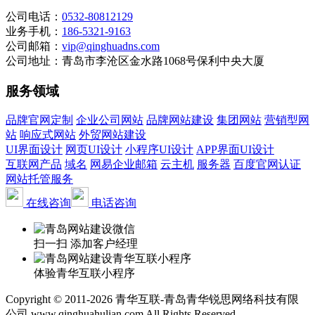
公司电话：
0532-80812129
业务手机：
186-5321-9163
公司邮箱：
vip@qinghuadns.com
公司地址：青岛市李沧区金水路1068号保利中央大厦
服务领域
品牌官网定制
企业公司网站
品牌网站建设
集团网站
营销型网
站
响应式网站
外贸网站建设
UI界面设计
网页UI设计
小程序UI设计
APP界面UI设计
互联网产品
域名
网易企业邮箱
云主机
服务器
百度官网认证
网站托管服务
在线咨询
电话咨询
扫一扫 添加客户经理
体验青华互联小程序
Copyright © 2011-2026 青华互联-青岛青华锐思网络科技有限
公司 www.qinghuahulian.com All Rights Reserved