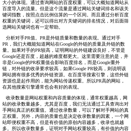
大小的体现。通过查询网站的百度权重，可以大概知道网站从
百度导入的流量。但是这个流量是通过网站关键词排名和该关
键词指数，按照点击比例估算的一个区间。而且通过分析百度
权重的关键词，还可以得出对方关键词的排名情况，对后面筛
选网站关键词也有一定帮助。
分析对手PR值。PR是外链质量和数量的表现。通过对手
PR，我们大概能知道网站在Google的外链的质量及外链的数
量。如果对手的PR较高，证明网站的外链建设良好，不管是
Google还是百度，超越的难度都更大。这里需要注意的是，并
非是Google的PR权重值会影响百度排名，而是Google重外
链，对外链的收录要求较高，如果Google PR较高，则说明该
网站拥有很多优秀的外链资源。在百度等搜索引擎，这些外链
资源也是起作用的，能为网站传递权重。所以PR高的网站，
在其他搜索引擎通常也会有好的表现。
收录数量是网站权重和内容质量的体现，通常权重越高，网
站的收录数量越多。尤其是百度，我们无法通过工具查询出对
手网站真正的权重值。通过收录数量，可以了解对手网站的真
正权重。另外，内容的质量也是决定收录数量的因素，一个网
站即便权重不高，但是有价值的原创内容越多，收录也就越
多。所以收录数量多，证明对手网站权重较高，有价值的内容