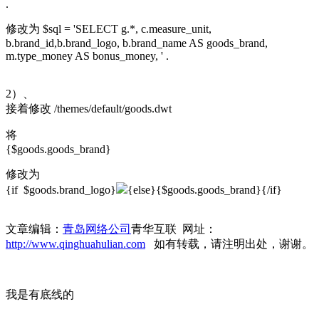
.
修改为 $sql = 'SELECT g.*, c.measure_unit,
b.brand_id,b.brand_logo, b.brand_name AS goods_brand,
m.type_money AS bonus_money, ' .
2）、
接着修改 /themes/default/goods.dwt
将
{$goods.goods_brand}
修改为
{if $goods.brand_logo}
{else}{$goods.goods_brand}{/if}
文章编辑：
青岛网络公司
青华互联 网址：
http://www.qinghuahulian.com
如有转载，请注明出处，谢谢。
我是有底线的