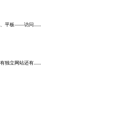
——访问......
网站还有......