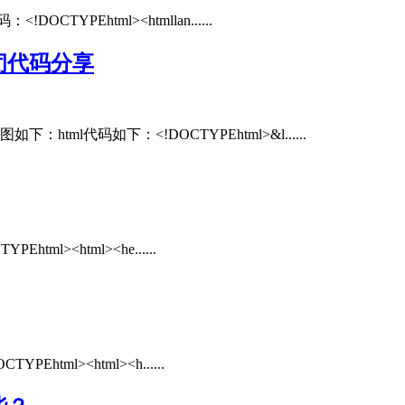
YPEhtml><htmllan......
闭代码分享
l代码如下：<!DOCTYPEhtml>&l......
><html><he......
l><html><h......