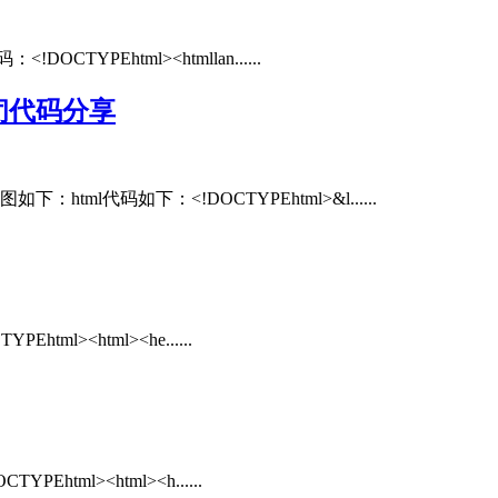
YPEhtml><htmllan......
闭代码分享
l代码如下：<!DOCTYPEhtml>&l......
><html><he......
l><html><h......