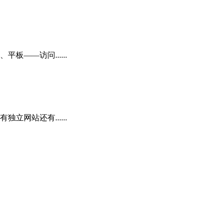
——访问......
网站还有......