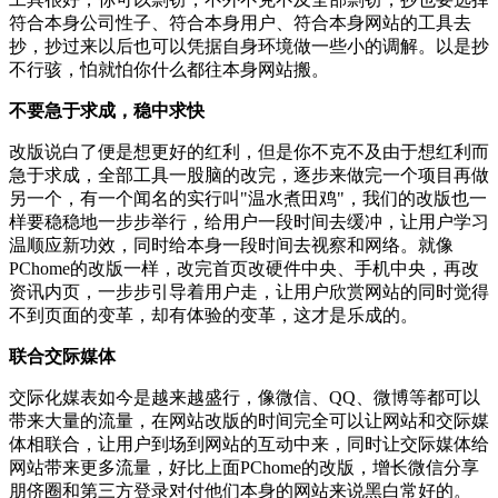
符合本身公司性子、符合本身用户、符合本身网站的工具去
抄，抄过来以后也可以凭据自身环境做一些小的调解。以是抄
不行骇，怕就怕你什么都往本身网站搬。
不要急于求成，稳中求快
改版说白了便是想更好的红利，但是你不克不及由于想红利而
急于求成，全部工具一股脑的改完，逐步来做完一个项目再做
另一个，有一个闻名的实行叫"温水煮田鸡"，我们的改版也一
样要稳稳地一步步举行，给用户一段时间去缓冲，让用户学习
温顺应新功效，同时给本身一段时间去视察和网络。就像
PChome的改版一样，改完首页改硬件中央、手机中央，再改
资讯内页，一步步引导着用户走，让用户欣赏网站的同时觉得
不到页面的变革，却有体验的变革，这才是乐成的。
联合交际媒体
交际化媒表如今是越来越盛行，像微信、QQ、微博等都可以
带来大量的流量，在网站改版的时间完全可以让网站和交际媒
体相联合，让用户到场到网站的互动中来，同时让交际媒体给
网站带来更多流量，好比上面PChome的改版，增长微信分享
朋侪圈和第三方登录对付他们本身的网站来说黑白常好的。