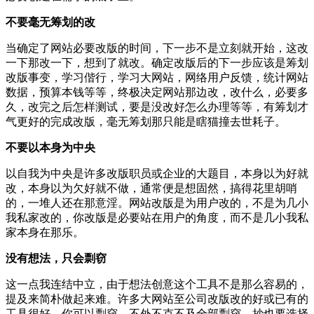
不要毫无筹划的改
当确定了网站必要改版的时间，下一步不是立刻就开始，这改
一下那改一下，想到了就改。确定改版后的下一步应该是筹划
改版事变，学习偕行，学习大网站，网络用户反馈，统计网站
数据，预算本钱等等，终极决定网站那边改，改什么，必要多
久，改完之后怎样测试，要是没改好怎么办理等等，有筹划才
气更好的完成改版，毫无筹划那只能是瞎猫撞去世耗子。
不要以本身为中央
以自我为中央是许多改版职员或企业的大题目，本身以为好就
改，本身以为欠好就不做，通常便是想固然，搞得花里胡哨
的，一堆人还在那意淫。网站改版是为用户改的，不是为几小
我私家改的，你改版是必要站在用户的角度，而不是几小我私
家本身在那乐。
没有想法，只会剽窃
这一点我连结中立，由于想法创意这个工具不是那么容易的，
提及来简朴做起来难。许多大网站至公司改版改的好或已有的
工具很好，你可以剽窃，不外不克不及全部剽窃，抄也要选择