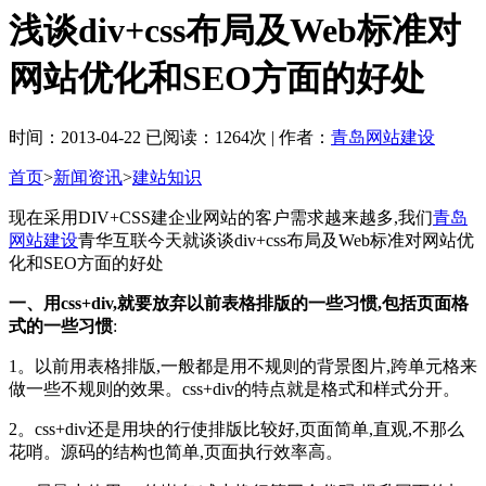
浅谈div+css布局及Web标准对
网站优化和SEO方面的好处
时间：2013-04-22 已阅读：1264次 | 作者：
青岛网站建设
首页
>
新闻资讯
>
建站知识
现在采用DIV+CSS建企业网站的客户需求越来越多,我们
青岛
网站建设
青华互联今天就谈谈div+css布局及Web标准对网站优
化和SEO方面的好处
一、用css+div,就要放弃以前表格排版的一些习惯,包括页面格
式的一些习惯
:
1。以前用表格排版,一般都是用不规则的背景图片,跨单元格来
做一些不规则的效果。css+div的特点就是格式和样式分开。
2。css+div还是用块的行使排版比较好,页面简单,直观,不那么
花哨。源码的结构也简单,页面执行效率高。