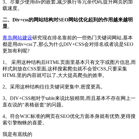
3。尽量少使用div的嵌套,减少换行等冗余代码,提升网页的加
载速度。
二、Div+css的网站结构对SEO网站优化起到的作用越来越明
显
。
青岛网站建设
研究现在排名靠前的一些热门关键词网站,基本
都是用div+css了,那么为什么DIV+CSS会对排名或者说是SEO
更加有利呢?
1。 采用这种结构后HTML页面里基本只有文字或图片信息,而
样式则放在CSS里面,这样搜索爬虫就不会管CSS,只要采集
HTML里的内容就可以了,大大提高爬虫的效率。
2。采用这种结构往往关键词更集中,密度更高。
3。DIV+CSS相对于table来说比较精简,而且基本不存在网上一
直在说的"表格嵌套"的问题。
4。符合W3C标准的网页在SEO优化方面本身就有优势,更得搜
索引擎蜘蛛的喜爱。
我是有底线的