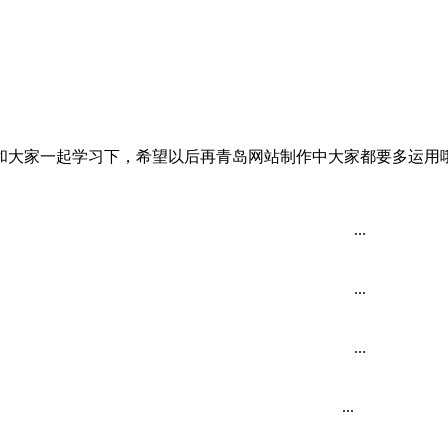
和大家一起学习下，希望以后再青岛网站制作中大家都要多运用
...
...
...
...