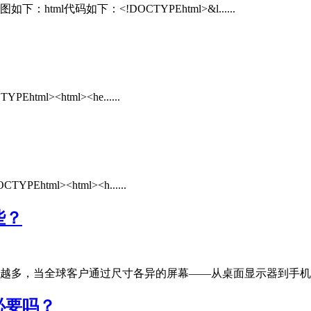
l代码如下：<!DOCTYPEhtml>&l......
><html><he......
l><html><h......
些？
多，当全球客户通过尺寸各异的屏幕——从桌面显示器到手机、平板
必要吗？