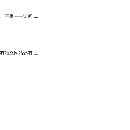
——访问......
网站还有......