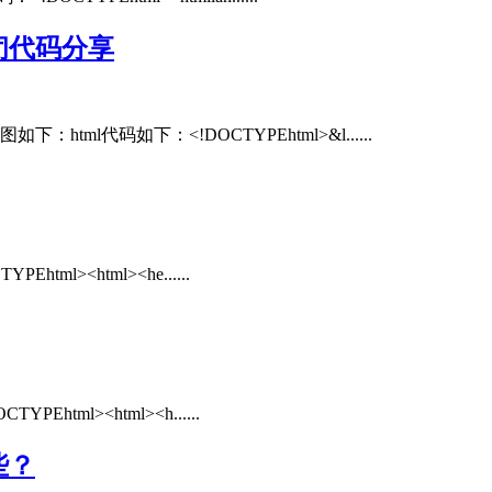
闭代码分享
l代码如下：<!DOCTYPEhtml>&l......
><html><he......
l><html><h......
些？