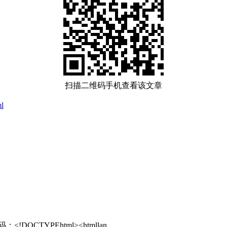
扫描二维码手机查看该文章
ml
YPEhtml><htmllan......