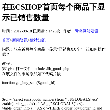
在ECSHOP首页每个商品下显
示已销售数量
时间：2012-08-18 已阅读：1426次 | 作者：
青岛网站建设
首页
>
新闻资讯
>
建站知识
问题：想在首页每个商品下显示“已销售XX个”，该如何操作
呢？
教程：
第1步：打开文件 includes/lib_goods.php
在该文件的末尾添加如下代码片段
function get_buy_sum($goods_id)
{
$sql = "select sum(goods_number) from " . $GLOBALS['ecs']-
>table('order_goods') . " AS g ,".$GLOBALS['ecs']-
>table('order_info') . " AS o WHERE o.order_id=g.order_id and