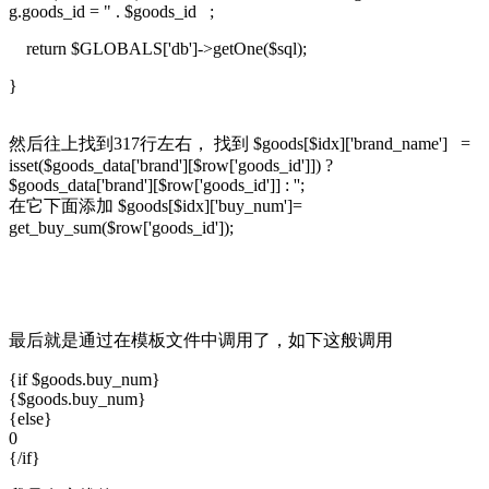
g.goods_id = " . $goods_id ;
return $GLOBALS['db']->getOne($sql);
}
然后往上找到317行左右， 找到 $goods[$idx]['brand_name'] =
isset($goods_data['brand'][$row['goods_id']]) ?
$goods_data['brand'][$row['goods_id']] : '';
在它下面添加 $goods[$idx]['buy_num']=
get_buy_sum($row['goods_id']);
最后就是通过在模板文件中调用了，如下这般调用
{if $goods.buy_num}
{$goods.buy_num}
{else}
0
{/if}