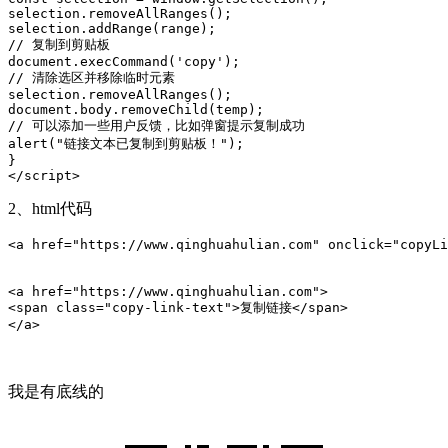
selection.removeAllRanges();    

selection.addRange(range);    

// 复制到剪贴板    

document.execCommand('copy');    

// 清除选区并移除临时元素    

selection.removeAllRanges();    

document.body.removeChild(temp);    

// 可以添加一些用户反馈，比如弹窗提示复制成功    

alert("链接文本已复制到剪贴板！");    

}    

</script>
2、html代码
<a href="https://www.qinghuahulian.com" onclick="co
<a href="https://www.qinghuahulian.com">    

<span class="copy-link-text">复制链接</span>    

</a>
我是有底线的