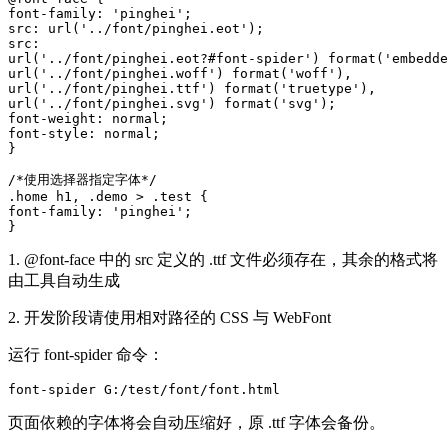
font-family: 'pinghei';

src: url('../font/pinghei.eot');

src:

url('../font/pinghei.eot?#font-spider') format('embedde
url('../font/pinghei.woff') format('woff'),

url('../font/pinghei.ttf') format('truetype'),

url('../font/pinghei.svg') format('svg');

font-weight: normal;

font-style: normal;

}

/*使用选择器指定字体*/

.home h1, .demo > .test {

font-family: 'pinghei';

}
1. @font-face 中的 src 定义的 .ttf 文件必须存在，其余的格式将
由工具自动生成
2. 开发阶段请使用相对路径的 CSS 与 WebFont
运行 font-spider 命令：
font-spider G:/test/font/font.html
页面依赖的字体将会自动压缩好，原 .ttf 字体会备份。