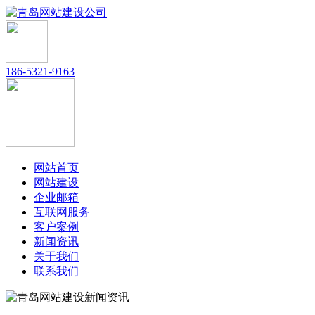
186-5321-9163
网站首页
网站建设
企业邮箱
互联网服务
客户案例
新闻资讯
关于我们
联系我们