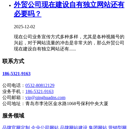
外贸公司现在建设自有独立网站还有
必要吗？
2025-12-02
现在公司业务宣传方式多种多样，尤其是各种视频号的
兴起，对于网站流量的冲击是非常大的，那么外贸公司
现在建设自有独立网站还有......
联系方式
186-5321-9163
公司电话：
0532-80812129
业务手机：
186-5321-9163
公司邮箱：
vip@qinghuadns.com
公司地址：青岛市李沧区金水路1068号保利中央大厦
服务领域
品牌官网定制
企业公司网站
品牌网站建设
集团网站
营销型网