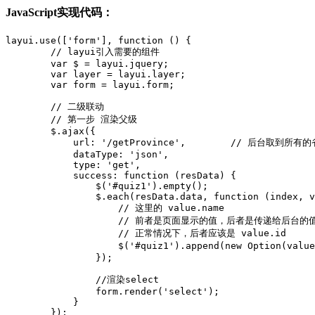
JavaScript实现代码：
layui.use(['form'], function () {

        // layui引入需要的组件

        var $ = layui.jquery;

        var layer = layui.layer;

        var form = layui.form;

        // 二级联动 

        // 第一步 渲染父级

        $.ajax({

            url: '/getProvince',	// 后台取到所有的省份名称

            dataType: 'json',

            type: 'get',

            success: function (resData) {

                $('#quiz1').empty();

                $.each(resData.data, function (index, v
                    // 这里的 value.name

                    // 前者是页面显示的值，后者是传递给后台的值
                    // 正常情况下，后者应该是 value.id

                    $('#quiz1').append(new Option(value.name, val
                });

                //渲染select

                form.render('select');

            }

        });
