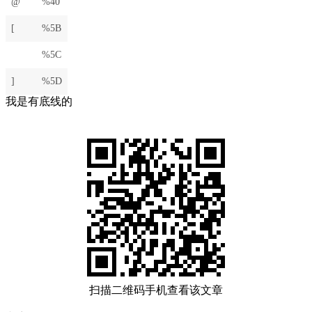
@
%40
[
%5B
%5C
]
%5D
我是有底线的
扫描二维码手机查看该文章