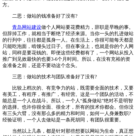
方。
二思：做站的钱准备好了没有?
青岛网站建设
做个人网站要花费精力，辞职是早晚的事。
但辞掉工作，就相当于断绝了经济来源。当你一头的扎进做站
的行列中，往往都是孤身一人。在生活上，你很可能每天都是
只能吃泡面，啃馒头过日子。但在事业上，也就是你的个人网
站，同样是要花钱的。即便这些经费都有了，一个网站从投入
推广到见效最快的也要3-6个月时间。所以，在没有充裕的资
金准备之前，还是不要动这个念头。
三思：做站的技术与团队准备好了没有?
比较上档次的、有竞争力的站，既需要全面的技术，又要
有美工，有程序，有推广，有经营。这是一个团队的活动，不
能总是一个人在战斗。所以，一个人“孤身做站”绝对不是明智
的选择。也许你很全面、很全才，所有的技术你都会。但你没
有三头六臂，没有那么多的精力和时间，如何一人身兼数职?
经验证明，一个人去做站是一条死胡同，有团队很重要。
当然以上几条，都是针对那些想要以网站为生命，真正想