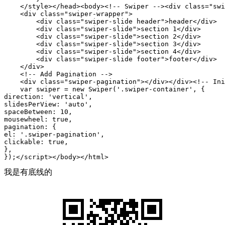
    </style></head><body><!-- Swiper --><div class="swi
    <div class="swiper-wrapper">

        <div class="swiper-slide header">header</div>

        <div class="swiper-slide">section 1</div>

        <div class="swiper-slide">section 2</div>

        <div class="swiper-slide">section 3</div>

        <div class="swiper-slide">section 4</div>

        <div class="swiper-slide footer">footer</div>

    </div>

    <!-- Add Pagination -->

    <div class="swiper-pagination"></div></div><!-- Ini
    var swiper = new Swiper('.swiper-container', {

direction: 'vertical',

slidesPerView: 'auto',

spaceBetween: 10,

mousewheel: true,

pagination: {

el: '.swiper-pagination',

clickable: true,

},

});</script></body></html>
我是有底线的