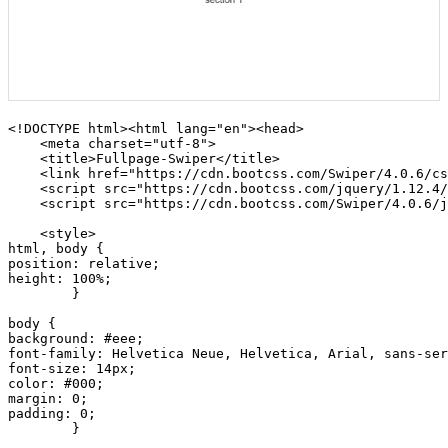
<!DOCTYPE html><html lang="en"><head>

    <meta charset="utf-8">

    <title>Fullpage-Swiper</title>

    <link href="https://cdn.bootcss.com/Swiper/4.0.6/cs
    <script src="https://cdn.bootcss.com/jquery/1.12.4/
    <script src="https://cdn.bootcss.com/Swiper/4.0.6/j
    <style>

html, body {

position: relative;

height: 100%;

        }

body {

background: #eee;

font-family: Helvetica Neue, Helvetica, Arial, sans-ser
font-size: 14px;

color: #000;

margin: 0;

padding: 0;

        }
