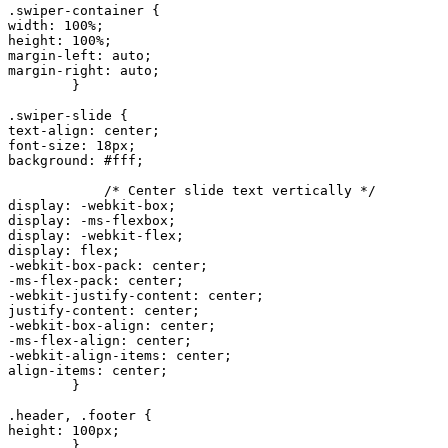
.swiper-container {

width: 100%;

height: 100%;

margin-left: auto;

margin-right: auto;

        }

.swiper-slide {

text-align: center;

font-size: 18px;

background: #fff;

            /* Center slide text vertically */

display: -webkit-box;

display: -ms-flexbox;

display: -webkit-flex;

display: flex;

-webkit-box-pack: center;

-ms-flex-pack: center;

-webkit-justify-content: center;

justify-content: center;

-webkit-box-align: center;

-ms-flex-align: center;

-webkit-align-items: center;

align-items: center;

        }

.header, .footer {

height: 100px;

        }
