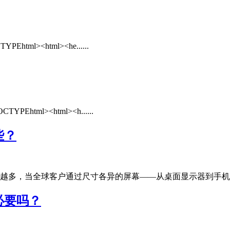
><html><he......
l><html><h......
些？
多，当全球客户通过尺寸各异的屏幕——从桌面显示器到手机、平板
必要吗？