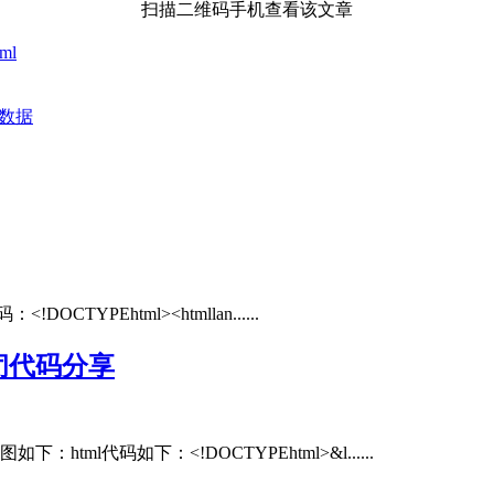
扫描二维码手机查看该文章
tml
的数据
YPEhtml><htmllan......
闭代码分享
l代码如下：<!DOCTYPEhtml>&l......