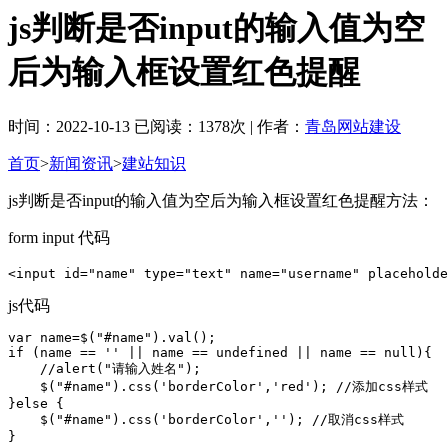
js判断是否input的输入值为空
后为输入框设置红色提醒
时间：2022-10-13 已阅读：1378次 | 作者：
青岛网站建设
首页
>
新闻资讯
>
建站知识
js判断是否input的输入值为空后为输入框设置红色提醒方法：
form input 代码
<input id="name" type="text" name="username" placeho
js代码
var name=$("#name").val();

if (name == '' || name == undefined || name == null){

    //alert("请输入姓名");

    $("#name").css('borderColor','red'); //添加css样式

}else {

    $("#name").css('borderColor',''); //取消css样式

}