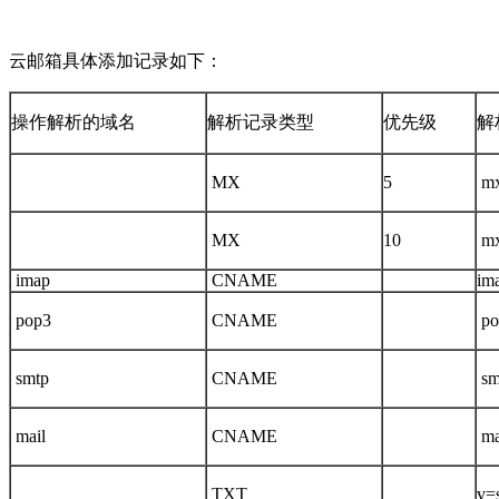
云邮箱具体添加记录如下：
操作解析的域名
解析记录类型
优先级
解
MX
5
mx
MX
10
mx
imap
CNAME
im
pop3
CNAME
po
smtp
CNAME
sm
mail
CNAME
ma
TXT
v=s