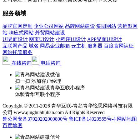
服务领域
品牌官网定制
企业公司网站
品牌网站建设
集团网站
营销型网
站
响应式网站
外贸网站建设
UI界面设计
网页UI设计
小程序UI设计
APP界面UI设计
互联网产品
域名
网易企业邮箱
云主机
服务器
百度官网认证
网站托管服务
在线咨询
电话咨询
扫一扫 添加客户经理
体验青华互联小程序
Copyright © 2011-2026 青华互联-青岛青华锐思网络科技有限
公司 www.qinghuahulian.com All Rights Reserved
鲁公网安备37020202000800号
鲁ICP备14020555号-4
网站地图
百度地图