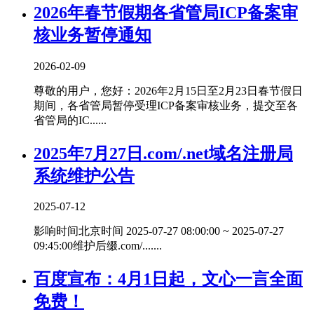
2026年春节假期各省管局ICP备案审
核业务暂停通知
2026-02-09
尊敬的用户，您好：2026年2月15日至2月23日春节假日
期间，各省管局暂停受理ICP备案审核业务，提交至各
省管局的IC......
2025年7月27日.com/.net域名注册局
系统维护公告
2025-07-12
影响时间北京时间 2025-07-27 08:00:00 ~ 2025-07-27
09:45:00维护后缀.com/.......
百度宣布：4月1日起，文心一言全面
免费！