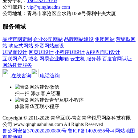
业务手机：
186-5321-9163
公司邮箱：
vip@qinghuadns.com
公司地址：青岛市李沧区金水路1068号保利中央大厦
服务领域
品牌官网定制
企业公司网站
品牌网站建设
集团网站
营销型网
站
响应式网站
外贸网站建设
UI界面设计
网页UI设计
小程序UI设计
APP界面UI设计
互联网产品
域名
网易企业邮箱
云主机
服务器
百度官网认证
网站托管服务
在线咨询
电话咨询
扫一扫 添加客户经理
体验青华互联小程序
Copyright © 2011-2026 青华互联-青岛青华锐思网络科技有限
公司 www.qinghuahulian.com All Rights Reserved
鲁公网安备37020202000800号
鲁ICP备14020555号-4
网站地图
百度地图