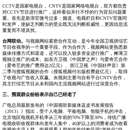
CCTV是国家电视台， CNTV是国家网络电视台，双方都负责
对CCTV节目进行推广，这样看似并行不悖的行为背后问题重
重。首先是新浪官微号过多：频道、电视栏目和CNTV官微同
时发声，使缺乏判断力的受众既无法判断权威性，更因信息流
重复而不堪其扰。
台网联动。
与视频网站紧密合作互动，是今年全国卫视拼综艺
节目收视率的一个重要手段。作为合作方，视频网站更熟悉新
媒体传播方式和渠道，还可以投入较多资金进行推广，摊薄卫
视独立推广的成本。如东方卫视《中国梦之声》与爱奇艺合作
（爱奇艺的推广费用达2亿元）、浙江卫视《中国好声音》第
二季与搜狐视频的合作（搜狐视频付出版权费超亿元），取得
了收视与广告收入双赢。央视则主要与自有平台CNTV合作，
其主打综艺节目从未和国内主流视频网站进行过深度合作。
三、围观群众纷纷表示自己已经老了
广电总局最新发布的《中国视听新媒体蓝皮书发展报告
（2013）》指出，受个人电脑、平板电脑、智能手机的冲击，
北京地区电视机开机率从三年前的70%下降至30%，传统广播
电视收听收视群体向老年人集中，40岁以上的消费者成为收看
电视的主流人群，电视观看人群的年龄结构呈现“老龄化”趋