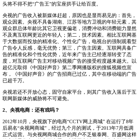
头将不得不把“广告王”的宝座拱手让给百度。
央视的广告收入被新媒体赶超，原因也是显而易见的：首先，
观众因素。央视不具备湖南、江苏等地方卫视的年轻元素，其
观众群总体年龄比其它卫视更偏老，消费冲动和消费能力显然
不及离互联网更近的年轻人；第二，技术因素。相比互联网基
于大数据而投放的精准化、个性化广告，电视台的强制观看型
广告令人反感，毫无优势；第三，广告主因素。互联网具备广
告的精准化和个性化优势，近年来广告主已经逐渐转变了态
度，对互联网广告主对移动视频广告的接受程度越来越大。以
超亿元取得《中国好声音》第二季网播版权的搜狐视频也宣
布，《中国好声音》的广告招商已过亿，其中在移动端的广告
已超千万。
央视若还不开放心态，固守自家平台，则其广告收入落后于互
联网新媒体的威胁将不可避免。
2、央视电商：还有戏吗？
2012年10月，央视旗下的电商“CCTV网上商城” 在运行了8年
后易名“央视网商城”，经过九个月的测试，于2013年7月低调
正式运营。与央视网商城合作的商户不乏银泰网、百盛网这样