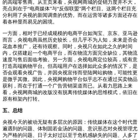
的高端零售商。从主页来看，央视网商城的促销力度并不大，
亮点则在于“电商媒体”与“反假联盟”两个栏目。这两个栏目充
分利用了央视的新闻调查的优势。而在运营等诸多方面还存在
着各种显而易见的困境。
一方面，相对于已经成规模的电商平台如淘宝、京东、亚马逊
而言，央视电商虽然历史较长，但几乎不为人知，未来是否会
花血本推广，还有待观察。同时，央视只在如此之久的时间
内，仅搭建起一个电商平台，而在物流方面完全缺位，其物流
速度与售后面临考验。另一方面，央视电商定位较高，或有意
打造高端购物平台。但高端用户在选择如此众多的情况下，是
否会观看央视广告，并因央视宣传而登陆网站购物，可能性更
是微乎其微。因此，央视网购物平台似乎志不在通过买卖物品
获利，而在于打通一个广告营销渠道而已。从着力思路上来
看，央视网商城的改版没有脱离传统媒体的思维模式，依旧在
原有框架内打转。
五、总结
央视今天的被动无疑有多层次的原因：传统媒体在这个时代普
遍遇到的问题、体制固若金汤的问题、意识形态对央视管理尤
为严格的问题、日子太好过以至于危机感缺失的问题、人多了