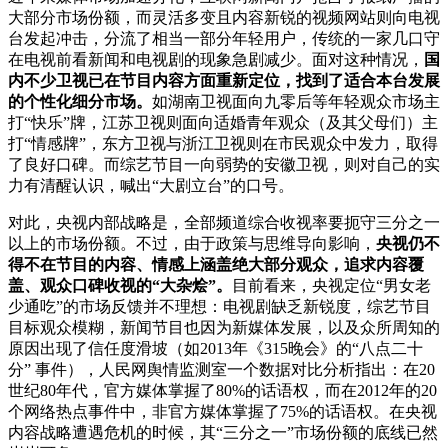
大部分市场份额，而灵活多变且内容新锐的视频网站则向电视
台发起冲击，分流了相当一部分年轻用户，传统的一家几口守
在电视前看新闻和电视剧的现象急剧减少。面对这种情况，
国
内不少卫视已在节目内容方面重新定位，找到了适合本台发展
的个性化细分市场。
如湖南卫视面向九零后等年轻观众市场主
打“快乐”牌，江苏卫视则面向适婚青年观众（及其父母们）主
打“情感牌”，东方卫视与浙江卫视则在市民观众中发力，取得
了良好口碑。而综艺节目一向弱势的安徽卫视，则对自己的实
力有清醒认识，喊出“大剧立台”的口号。
对此，央视内部战略是，全部频道综合收视率要扼守三分之一
以上的市场份额。不过，由于政策与思维导向影响，
央视仍不
得不在节目的内容、情感上涵盖绝大部分观众，追求内容覆
盖、观众口碑收视的“大杂烩”。
目前看来，央视定位“男女老
少通吃”的市场反馈并不理想：电视剧缺乏新锐度，综艺节目
目标观众模糊，新闻节目也因为新媒体发展，以及众所周知的
原因出现了信任度滑坡（如2013年《315晚会》的“八点二十
分” 事件），人民网舆情监测室一个数据对比分析指出：在20
世纪80年代，官方媒体掌握了80%的话语权，而在2012年的20
个网络热点事件中，非官方媒体掌握了75%的话语权。在央视
内容战略遭遇危机的时候，其“三分之一”市场份额的底线已然