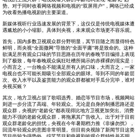
势。对于同时收看网络视频和电视的“双屏用户”，网络已经成
为收看热播电视剧的主要渠道。
新媒体视听行业迅速发展的背景下，这仅仅是传统电视媒体遭
遇尴尬的小小缩影。具体到央视，未来观众市场更不容乐观。
首先，国内多数卫视观众群分野明显，其节目随之而显得特色
鲜明，而央视“全面撒网”导致的“全面平庸”将是致命的。这种
欲满足所有观众口味的节目思路在历年的春晚节目编排上表现
到了极致，每年春晚观众疯狂吐槽所揭示的赤裸裸的现实是：
小而言之，一台晚会不能满足所有人的口味，大而言之，一家
电视台也不可能长期吸引全部观众的眼球。等到不同的年龄层
次、收入水平以及鉴赏能力的观众群都被对手瓜分完毕，谁对
央视买账？
其次，地方卫视占据了歌唱选秀、婚恋等节目市场，视频网站
则进一步分流了高端、年轻观众。无论是自身的制播思路还是
观众群，央视的“老龄化”都表现得比地方卫视更加突出。消费
能力不强的老龄化观众群，将拖累其广告收入。出于对于目前
观众群老龄化的担忧，央视在今年暑期档力推《非缘勿扰》，
回流年轻观众的意图非常明显。但目前央视除了新闻节目这类
节目尚较为强势外，综艺节目和电视剧的观众群特性并不明