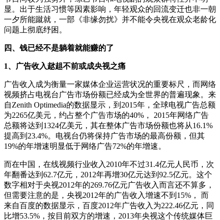
显。出于生活习惯等因素影响，年轻观众的回流变迁也非一朝
一夕所能蹴就，一部《非缘勿扰》并不能令央视在观众老龄化
问题上彻底纾困。
四、钱已经不是躺着就能赚的了
1、广告收入趑趄不前或成央视之痛
广告收入成为衡量一家媒体企业运营状况的重要标尺，而网络
视频挤占电视台广告市场份额已经成为全世界的普遍现象。来
自Zenith Optimedia的数据显示，到2015年，全球电视广告总额
为2265亿美元，约占整个广告市场的40%， 2015年网络广告
总额将达到1324亿美元，其在整体广告市场份额也将从16.1%
提高到23.4%。电视台仍将保持广告市场的最高份额，但其
19%的年增速明显低于网络广告72%的年增速。
而在中国，在线视频行业收入2010年不过31.4亿元人民币，次
年翻番达到62.7亿元，2012年再增30亿元达到92.5亿元。这个
数字相对于央视2012年的269.76亿元广告收入而言还不算多，
但需要注意的是，央视2012年的广告收入增速不到15%， 而
来自百度的数据显示，百度2012年广告收入为222.46亿元，同
比增53.5%，按目前双方的增速，2013年央视这个传统媒体巨