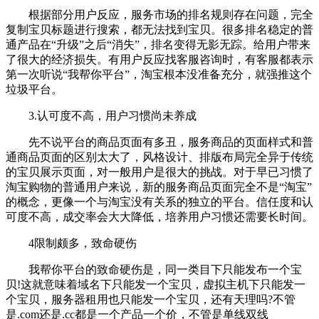
根据部分用户反应，服务市场的排名规则存在问题，完全
复制宝贝标题进行搜索，都无法找到宝贝。很多排名稳定的普
通产品在“升级”之后“消失”，排名变得无影无踪。给用户带来
了很大的经济损失。有用户反应找客服咨询时，有客服都表示
第一次听说“我帮你平台”，淘宝根本没准备充分，就强推这个
垃圾平台。
3.认可度不高，用户习惯尚未养成
先不说平台的商品页面有多丑，服务商品的页面样式和普
通商品页面的区别太大了，风格设计、排版布局完全异于传统
的宝贝展示页面，对一般用户是很大的挑战。对于早已习惯了
淘宝购物的普通用户来说，新的服务商品页面完全不是“淘宝”
的概念，更像一个与淘宝没有关系的独立的平台。信任度和认
可度不高，成交率会大大降低，培养用户习惯还需要长时间。
4限制颇多，致命硬伤
我帮你平台的致命硬伤是，同一类目下只能发布一个宝
贝!这就意味着域名下只能发一个宝贝，虚拟主机下只能发一
个宝贝，服务器租用也只能发一个宝贝，还有天理吗?不管
是.com还是.cc都是一个产品一个价，不管是单线双线