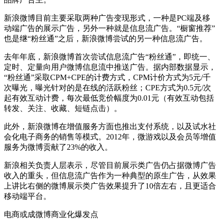
新浪微博目前主要采取两种广告变现形式，一种是PC端及移
动端广告的展示广告，另外一种就是信息流广告。“橱窗推荐”
也是继“粉丝通”之后，新浪微博尝试的另一种信息流广告。
去年年底，新浪微博首次尝试信息流广告“粉丝通”，即统一、
定时、定量向用户微博信息流中推送广告。据内部数据显示，
“粉丝通”采取CPM+CPE的计费方式，CPM计价方式为5元/千
次曝光，曝光针对的是在线的活跃粉丝；CPE方式为0.5元/次
起有效互动计费，每次最低竞价幅度为0.01元（有效互动包括
转发、关注、收藏、短链点击）。
此外，新浪微博在增值服务方面也推出支付系统，以及试水社
会化电子商务的销售等模式。2012年，微游戏以及会员等增值
服务为微博贡献了23%的收入。
新浪相关负责人层表示，尽管目前展示类广告仍占据微博广告
收入的重头，但信息流广告作为一种典型的原生广告，从效果
上讲比右侧的微博展示类广告效果提升了10倍左右，且更适合
移动端平台。
电商或成微博商业化爆发点