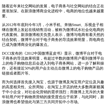
随着近年来社交网站的发展，电子商务与社交网站的结合正在
逐渐加深。在新浪微博商业化进程中，电商的地位也越来越重
要。
从2012年年底到今年3月，小米手机、奔驰Smart、乐视盒子相
继在微博上发起在线销售活动，被称为微博试水社会化电商的
代表案例。新浪微博相关负责人表示，微博与电商有着天然的
结合契机，微博平台对于电子商务的导流效果明显，而电商也
已成为微博商业化的爆发点。
DCCI发布的《2012中国微博蓝皮书》显示，微博平台对于电
子商务的导流效果明显，有超过半数的微博用户看到微博平台
上的电子购物信息后会进入到电子商务网站，进一步了解和操
作，还有接近50%的用户会主动点击微博上的电子购物产品的
链接或者图片等。
而为何选择首先接入淘宝，也源于微博及淘宝用户定位及兴趣
的高度相关性。众所周知，在淘宝上开店的绝大多数商家都属
于中小企业，对社会化营销的需求强烈；而微博上充斥的大量
年轻用户对于购物类营销的接受度也位于前茅，与此同时，新
浪微博也希望借此与第三方共同开拓中小市场。