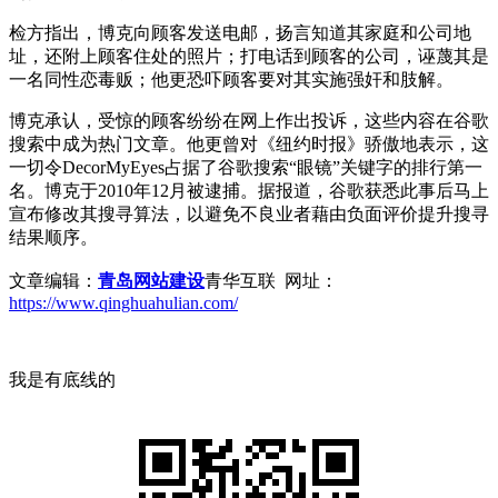
检方指出，博克向顾客发送电邮，扬言知道其家庭和公司地
址，还附上顾客住处的照片；打电话到顾客的公司，诬蔑其是
一名同性恋毒贩；他更恐吓顾客要对其实施强奸和肢解。
博克承认，受惊的顾客纷纷在网上作出投诉，这些内容在谷歌
搜索中成为热门文章。他更曾对《纽约时报》骄傲地表示，这
一切令DecorMyEyes占据了谷歌搜索“眼镜”关键字的排行第一
名。博克于2010年12月被逮捕。据报道，谷歌获悉此事后马上
宣布修改其搜寻算法，以避免不良业者藉由负面评价提升搜寻
结果顺序。
文章编辑：
青岛网站建设
青华互联 网址：
https://www.qinghuahulian.com/
我是有底线的