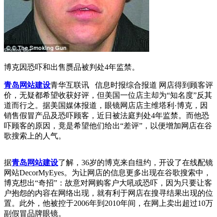
博克因恐吓和出售赝品被判处4年监禁。
青岛网站建设
青华互联讯 信息时报综合报道 网店得到顾客评
价，无疑都希望收获好评，但美国一位店主却为“知名度”反其
道而行之。据美国媒体报道，眼镜网店店主维塔利·博克，因
销售假冒产品及恐吓顾客，近日被法庭判处4年监禁。而他恐
吓顾客的原因，竟是希望他们给出“差评”，以便增加网店在谷
歌搜索上的人气。
据
青岛网站建设
了解，36岁的博克来自纽约，开设了在线配镜
网站DecorMyEyes。为让网店的信息更多出现在谷歌搜索中，
博克想出“奇招”：故意对网购客户大吼或恐吓，因为只要让客
户抱怨的内容在网络出现，就有利于网店在搜寻结果出现的位
置。此外，他被控于2006年到2010年间，在网上卖出超过10万
副假冒品牌眼镜。