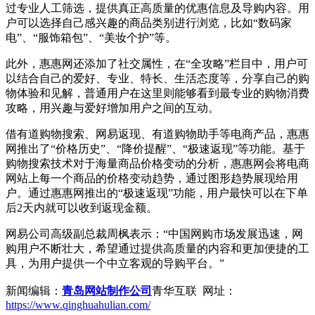
过专业人工筛选，提供真正高质量的优惠信息及导购内容。用
户可以选择自己感兴趣的商品类别进行浏览，比如“数码家
电”、“服饰箱包”、“美妆个护”等。
此外，惠惠网还添加了社交属性，在“全攻略”栏目中，用户可
以结合自己的爱好、专业、特长、生活态度等，分享自己的购
物体验和见解，普通用户在这里则能够看到最专业的购物消费
攻略，用兴趣与爱好增加用户之间的互动。
借有道购物搜索、网易返现、有道购物助手等电商产品，惠惠
网推出了“价格历史”、“降价提醒”、“极速返现”等功能。基于
购物搜索技术对于海量商品价格变动的分析，惠惠网会将电商
网站上每一个商品的价格变动趋势，通过图形趋势展现给用
户。通过惠惠网推出的“极速返现”功能，用户最快可以在下单
后2天内就可以收到返现金额。
网易公司高级副总裁周枫表示：“中国网购市场发展迅速，网
购用户不断壮大，希望通过提供高质量的内容和更加便捷的工
具，为用户提供一个中立客观的导购平台。”
新闻编辑：
青岛网站制作公司
青华互联 网址：
https://www.qinghuahulian.com/