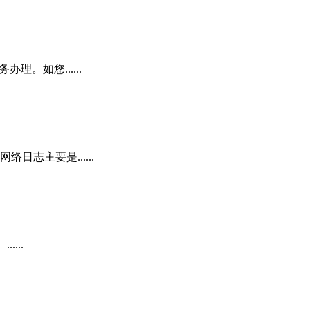
。如您......
志主要是......
...