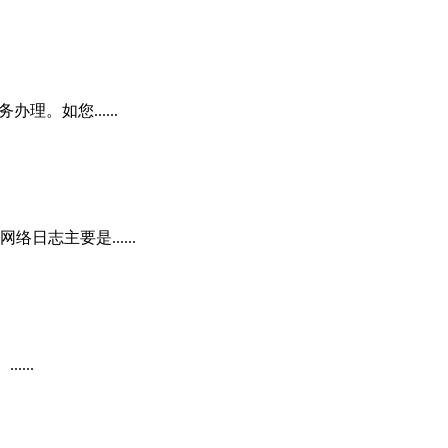
。如您......
志主要是......
...