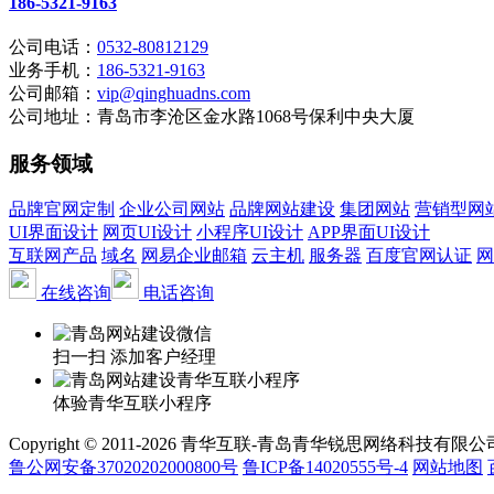
186-5321-9163
公司电话：
0532-80812129
业务手机：
186-5321-9163
公司邮箱：
vip@qinghuadns.com
公司地址：青岛市李沧区金水路1068号保利中央大厦
服务领域
品牌官网定制
企业公司网站
品牌网站建设
集团网站
营销型网
UI界面设计
网页UI设计
小程序UI设计
APP界面UI设计
互联网产品
域名
网易企业邮箱
云主机
服务器
百度官网认证
网
在线咨询
电话咨询
扫一扫 添加客户经理
体验青华互联小程序
Copyright © 2011-2026 青华互联-青岛青华锐思网络科技有限公司 www.qin
鲁公网安备37020202000800号
鲁ICP备14020555号-4
网站地图