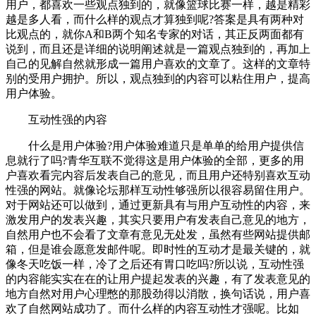
用户，都喜欢一些观点独到的，就像篮球比赛一样，越是精彩
越是多人看，而什么样的观点才算独到呢?答案是具有两种对
比观点的，就你A和B两个知名专家的对话，其正反两面都有
说到，而且还是详细的说明阐述就是一篇观点独到的，再加上
自己的见解自然就形成一篇用户喜欢的文章了。这样的文章特
别的受用户拥护。所以，观点独到的内容可以粘住用户，提高
用户体验。
互动性强的内容
什么是用户体验?用户体验难道只是单单的给用户提供信
息就行了吗?青华互联不觉得这是用户体验的全部，更多的用
户喜欢看完内容后发表自己的意见，而且用户还特别喜欢互动
性强的网站。就像论坛那样互动性够强所以很容易留住用户。
对于网站还可以做到，通过更新具有与用户互动性的内容，来
激发用户的发表兴趣，其实只要用户有发表自己意见的地方，
自然用户也不会看了文章有意见无处发，虽然有些网站提供邮
箱，但是谁会愿意发邮件呢。即时性的互动才是最关键的，就
像冬天吃饭一样，冷了之后还有胃口吃吗?所以说，互动性强
的内容能实实在在的让用户提起发表的兴趣，有了发表意见的
地方自然对用户心理憋的那股劲得以消散，换句话说，用户喜
欢了自然网站成功了。而什么样的内容互动性才强呢。比如