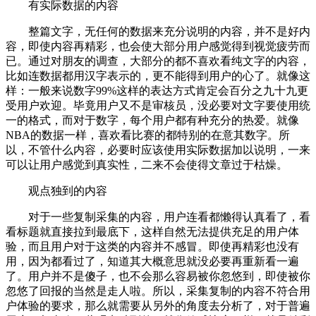
有实际数据的内容
整篇文字，无任何的数据来充分说明的内容，并不是好内
容，即使内容再精彩，也会使大部分用户感觉得到视觉疲劳而
已。通过对朋友的调查，大部分的都不喜欢看纯文字的内容，
比如连数据都用汉字表示的，更不能得到用户的心了。就像这
样：一般来说数字99%这样的表达方式肯定会百分之九十九更
受用户欢迎。毕竟用户又不是审核员，没必要对文字要使用统
一的格式，而对于数字，每个用户都有种充分的热爱。就像
NBA的数据一样，喜欢看比赛的都特别的在意其数字。所
以，不管什么内容，必要时应该使用实际数据加以说明，一来
可以让用户感觉到真实性，二来不会使得文章过于枯燥。
观点独到的内容
对于一些复制采集的内容，用户连看都懒得认真看了，看
看标题就直接拉到最底下，这样自然无法提供充足的用户体
验，而且用户对于这类的内容并不感冒。即使再精彩也没有
用，因为都看过了，知道其大概意思就没必要再重新看一遍
了。用户并不是傻子，也不会那么容易被你忽悠到，即使被你
忽悠了回报的当然是走人啦。所以，采集复制的内容不符合用
户体验的要求，那么就需要从另外的角度去分析了，对于普遍