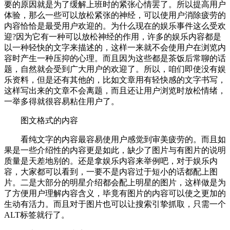
要的原因就是为了缓解上班时的紧张心情罢了。所以提高用户
体验，那么一些可以放松紧张的神经，可以使用户消除疲劳的
内容恰恰是最受用户欢迎的。为什么现在的娱乐事件这么受欢
迎?因为它有一种可以放松神经的作用，许多的娱乐内容都是
以一种轻快的文字来描述的，这样一来就不会使用户在浏览内
容时产生一种压抑的心理。而且因为这些都是茶饭后常聊的话
题，自然就会受到广大用户的欢迎了。所以，咱们即使没有娱
乐资料，但是还有其他的，比如文章用有轻快感的文字书写，
这样写出来的文章不会离题，而且还让用户浏览时放松情绪，
一举多得就很容易粘住用户了。
图文格式的内容
看纯文字的内容最容易使用户感觉到审美疲劳的。而且如
果是一些介绍性的内容更是如此，缺少了图片与有图片的说明
质量是天差地别的。还是拿娱乐内容来举例吧，对于娱乐内
容，大家都可以看到，一要不是内容过于短小的话都配上图
片。二是大部分的明星介绍都会配上明星的图片，这样做是为
了方便用户理解内容含义，毕竟有图片的内容可以使之更加的
生动有活力。而且对于图片也可以让搜索引挚抓取，只需一个
ALT标签就行了。