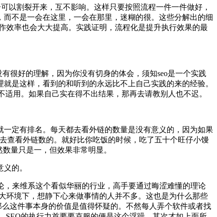
分可以割裂开来，互不影响。这样只要按照流程一件一件做好，
，而不是一会在这里，一会在那里，迷糊的很。这些分解出的细
工作效率也会大大提高。实践证明，流程化是提升执行效果的最
有很好的理解，因为你没有切身的体会，须知seo是一个实践
理就是这样，看到的和听到的永远比不上自己实践的来的经验。
里不适用。如果自己实在得不出结果，那再去请教别人也不迟。
一定有排名。每天都去看外链的数量是没有意义的，因为如果
就去查看外链数的。就好比你吃饭的时候，吃了五十个旺仔小馒
然数量只是一，但效果非常明显。
意义的。
理论，来维系这个看似华丽的行业，高手要通过晦涩难懂的理论
的大环境下，想静下心来做事情的人并不多。这也是为什么那些
那么这件事本身的价值是值得怀疑的。不然每人弄个软件或者找
为，SEO的执行力首要要克服的便是这个浮躁，其次才如上面所