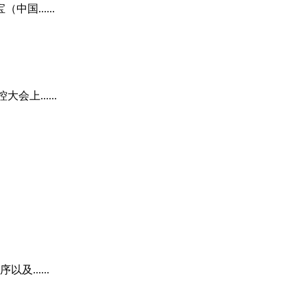
......
......
......