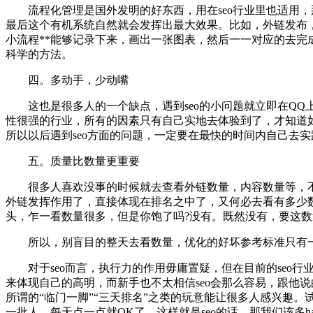
流程化管理是国外发明的好东西，用在seo行业里也适用，
最后这个有机系统自然就会发挥出最大效果。比如，外链发布
小流程**能够记录下来，画出一张图表，然后一一对应的去完
科学的方法。
四。多动手，少动嘴
这也是很多人的一个缺点，遇到seo的小问题就立即在QQ上
性很强的行业，所有的因素只有自己实地去体验到了，才知道
所以以后遇到seo方面的问题，一定要在最快的时间内自己去
五。质量比数量更重要
很多人喜欢没事的时候就去查看外链数量，内容数量等，不
外链发挥作用了，直接体现在排名之中了，又何必去看有多少
头，乍一看数量很多，但是你饱了吗?没有。既然没有，要这
所以，别盲目的整天去看数量，优化的好坏参考标准只有一
对于seo而言，执行力的作用毋庸置疑，但在目前的seo行
来体现自己的高明，而新手也不太相信seo会那么容易，跟他
所谓的“临门一脚”“三天排名”之类的玩意能让很多人感兴趣
一批人，每天点一点就OK了，这样就是seo的话，那我们该多