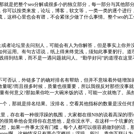
那就是把整个seo分解成很多小的独立部分，每一部分与其他部
，你可以按类来发，论坛，博客，软文等，一类一类的逐个进行
成，这样心里也会有谱，不会紧张少做了什么事情。整个seo的
或者论坛里去问别人，可能会有人为你解答，但是事实上你并没
如何运用。有句古话说，纸上得来终觉浅，须知此事要躬行。道
实践得到结果，而不是一遇问题就问人。“勤学好问”的道理在这
可否认，外链多了的确对排名有帮助，但并不意味着外链增加就
数量呢?而且很多时候，质量也很重要，所以我很反对那些没事
数量有何意义?那如果你吃一大碗米饭的话，可能一次就饱了。虽
个，那就是排名结果。没排名，空看其他指标的数量是没任何
业里，存在着一种很浮躁的氛围，大家都在很NB的说着高深的
说的很简单他会觉得你在忽悠他，是你没水平。在这样一个坑爹
。试想，如果一件事太没有门槛，每个人都可以很容易做到的话，
happy啊。这种情况只有两个字概括：浮躁。所以，青华互联认