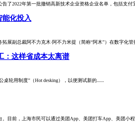
了2022年第一批撤销高新技术企业资格企业名单，包括支付宝（中国
智能化投入
展副总裁阿不力克木·阿不力米提（简称“阿木”）在数字化管控大会上
员工：这样省成本太离谱
轮用制度”（Hot desking），以便测试新的......
目前，上海市民可以通过美团App、美团打车App、美团小程序以及