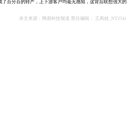
成了百分百的转产，上下游客户均毫无感知，这背后联想强大的
本文来源：网易科技报道 责任编辑： 王凤枝_NT2541