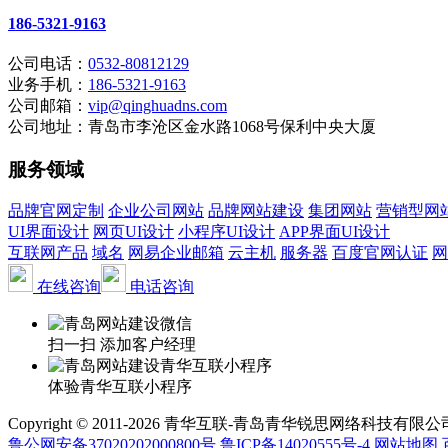
186-5321-9163
公司电话：
0532-80812129
业务手机：
186-5321-9163
公司邮箱：
vip@qinghuadns.com
公司地址：青岛市李沧区金水路1068号保利中央大厦
服务领域
品牌官网定制
企业公司网站
品牌网站建设
集团网站
营销型网
UI界面设计
网页UI设计
小程序UI设计
APP界面UI设计
互联网产品
域名
网易企业邮箱
云主机
服务器
百度官网认证
网
在线咨询
电话咨询
扫一扫 添加客户经理
体验青华互联小程序
Copyright © 2011-2026 青华互联-青岛青华锐思网络科技有限公司 www.qin
鲁公网安备37020202000800号
鲁ICP备14020555号-4
网站地图