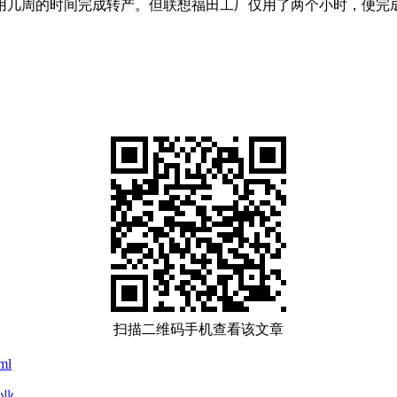
用几周的时间完成转产。但联想福田工厂仅用了两个小时，便完
扫描二维码手机查看该文章
ml
业