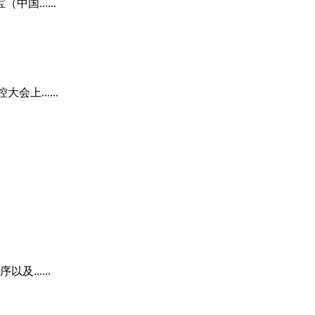
......
......
......