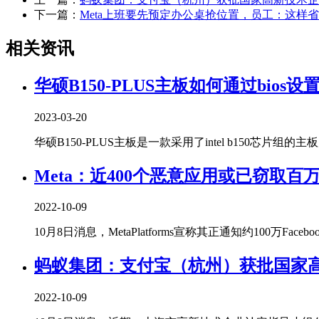
下一篇：
Meta上班要先预定办公桌抢位置，员工：这样
相关资讯
华硕B150-PLUS主板如何通过bios设
2023-03-20
华硕B150-PLUS主板是一款采用了intel b150芯片组的主
Meta：近400个恶意应用或已窃取百
2022-10-09
10月8日消息，MetaPlatforms宣称其正通知约100万Facebo
蚂蚁集团：支付宝（杭州）获批国家
2022-10-09