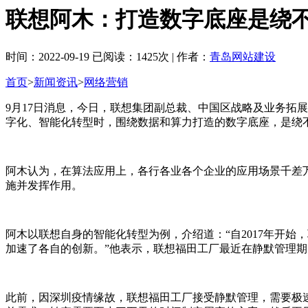
联想阿木：打造数字底座是绕
时间：2022-09-19 已阅读：1425次 | 作者：
青岛网站建设
首页
>
新闻资讯
>
网络营销
9月17日消息，今日，联想集团副总裁、中国区战略及业务拓
字化、智能化转型时，围绕数据和算力打造的数字底座，是绕
阿木认为，在算法应用上，各行各业各个企业的应用场景千差
施并发挥作用。
阿木以联想自身的智能化转型为例，介绍道：“自2017年开
加速了各自的创新。”他表示，联想福田工厂最近在静默管理
此前，因深圳疫情缘故，联想福田工厂接受静默管理，需要极