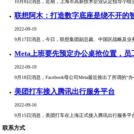
10月8日消息，近期，上海市高新技术企业认定指导小组公告
联想阿木：打造数字底座是绕不开的
2022-09-19
9月17日消息，今日，联想集团副总裁、中国区战略及业务拓
Meta上班要先预定办公桌抢位置，
2022-09-19
9月18日消息，Facebook母公司Meta最近推出了所谓的“办公桌
美团打车接入腾讯出行服务平台
2022-09-16
9月15日消息，美团打车在上海正式接入腾讯出行服务平台。
联系方式