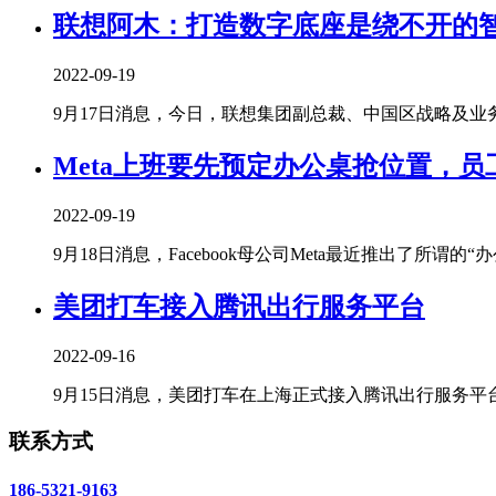
联想阿木：打造数字底座是绕不开的
2022-09-19
9月17日消息，今日，联想集团副总裁、中国区战略及业务拓
Meta上班要先预定办公桌抢位置，
2022-09-19
9月18日消息，Facebook母公司Meta最近推出了所谓的“办公桌
美团打车接入腾讯出行服务平台
2022-09-16
9月15日消息，美团打车在上海正式接入腾讯出行服务平台。
联系方式
186-5321-9163