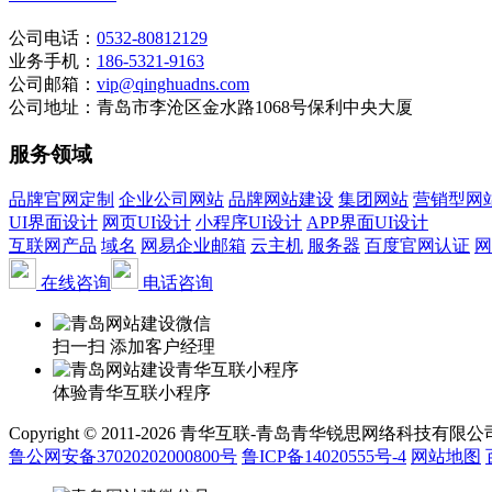
公司电话：
0532-80812129
业务手机：
186-5321-9163
公司邮箱：
vip@qinghuadns.com
公司地址：青岛市李沧区金水路1068号保利中央大厦
服务领域
品牌官网定制
企业公司网站
品牌网站建设
集团网站
营销型网
UI界面设计
网页UI设计
小程序UI设计
APP界面UI设计
互联网产品
域名
网易企业邮箱
云主机
服务器
百度官网认证
网
在线咨询
电话咨询
扫一扫 添加客户经理
体验青华互联小程序
Copyright © 2011-2026 青华互联-青岛青华锐思网络科技有限公司 www.qin
鲁公网安备37020202000800号
鲁ICP备14020555号-4
网站地图