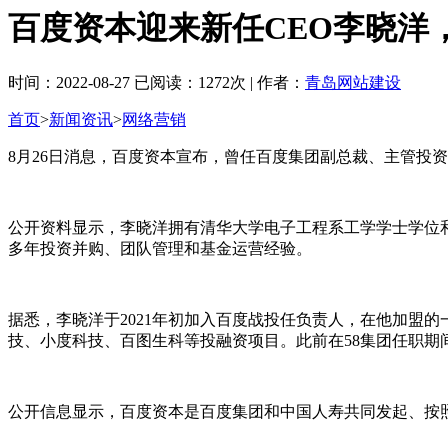
百度资本迎来新任CEO李晓洋
时间：2022-08-27 已阅读：1272次 | 作者：
青岛网站建设
首页
>
新闻资讯
>
网络营销
8月26日消息，百度资本宣布，曾任百度集团副总裁、主管投
公开资料显示，李晓洋拥有清华大学电子工程系工学学士学位和
多年投资并购、团队管理和基金运营经验。
据悉，李晓洋于2021年初加入百度战投任负责人，在他加盟
技、小度科技、百图生科等投融资项目。此前在58集团任职期
公开信息显示，百度资本是百度集团和中国人寿共同发起、按