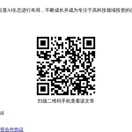
度AI生态进行布局，不断成长并成为专注于高科技领域投资的
扫描二维码手机查看该文章
ml
管合作协议