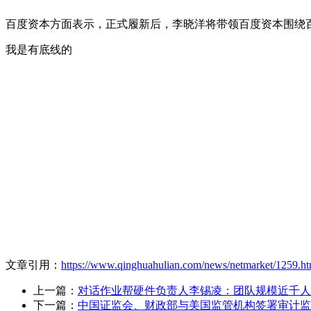
百度资本方面表示，正式履新后，李晓洋将带领百度资本围绕百
我是有底线的
文章引用：
https://www.qinghuahulian.com/news/netmarket/1259.ht
上一篇：
对话作业帮硬件负责人李锡凌：团队规模近千人
下一篇：
中国证监会、财政部与美国监管机构签署审计监