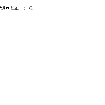
优秀PE基金。（一橙）