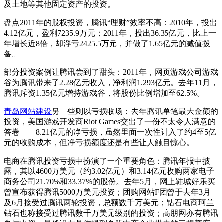
及土地等其他固定资产的投资。
盘点2011年的股权投资，腾讯“理财”效率不高：2010年，投出
4.12亿元，盈利7235.9万元；2011年，投出36.35亿元，比上一
年增长近8倍，却浮亏2425.5万元，并做了1.65亿元的减值拨
备。
部分投资案例让腾讯尝到了甜头：2011年，网页游戏公司游戏
谷为腾讯带来了2.28亿元收入，净利润1.293亿元。去年11月，
腾讯斥资1.35亿元增持游戏谷，将股份比例增加至62.5%。
青岛网站建设
另一些则以亏损收场：去年腾讯单笔最大金额的
投资，美国游戏开发商Riot Games交出了一份不太令人满意的
答卷——8.21亿元的净亏损，虽然里面一次性计入了约4至5亿
元的收购成本，但净亏损额度还是有些让人触目惊心。
电商在腾讯投资亏损中扮演了一个重要角色：腾讯年报中披
露，其以4600万美元（约3.02亿元）和3.14亿元收购两家电子
商务公司21.70%和33.37%的股份。去年5月，网上鞋城好乐买
曾宣布获得腾讯5000万美元投资；团购网站F团曾于去年3月
及6月接受过腾讯两轮投资，总额数千万美元；钻石电商珂兰
钻石也称接受过腾讯数千万美元级别的投资；高朋网亦有腾讯