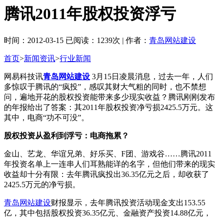
腾讯2011年股权投资浮亏
时间：2012-03-15 已阅读：1239次 | 作者：
青岛网站建设
首页
>
新闻资讯
>
行业新闻
网易科技讯
青岛网站建设
3月15日凌晨消息，过去一年，人们
多惊叹于腾讯的“疯投”，感叹其财大气粗的同时，也不禁想
问，遍地开花的股权投资能带来多少现实收益？腾讯刚刚发布
的年报给出了答案：其2011年股权投资净亏损2425.5万元。这
其中，电商“功不可没”。
股权投资从盈利到浮亏：电商拖累？
金山、艺龙、华谊兄弟、好乐买、F团、游戏谷……腾讯2011
年投资名单上一连串人们耳熟能详的名字，但他们带来的现实
收益却十分有限：去年腾讯疯投出36.35亿元之后，却收获了
2425.5万元的净亏损。
青岛网站建设
财报显示，去年腾讯投资活动现金支出153.55
亿，其中包括股权投资36.35亿元、金融资产投资14.88亿元，