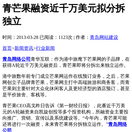
青芒果融资近千万美元拟分拆
独立
时间：2013-03-28 已阅读：1123次 | 作者：
青岛网站建设
首页
>
新闻资讯
>
行业新闻
青岛网络公司
青华互联：作为港中旅麾下芒果网的子品牌，在
获得A轮近千万美元融资后，青芒果即将分拆出来独立运作。
港中旅数年前专门成立芒果网运作在线预订业务，之后，芒果
网创立子品牌青芒果，芒果网主打中高端旅游和商务客，而青
芒果则主要针对大众化休闲客人及更经济型的酒店预订，甚至
是平价旅舍、客栈等。
青芒果CEO高戈昨日告诉《第一财经日报》，此番近千万美
元的A轮融资来自凯旋创投等多个投资机构，所融资金主要投
向推广、营销、宣传以及系统建设等。“今年内，青芒果可能
还将进行一次融资，未来青芒果将分拆独立运作。”
青岛网络
公司