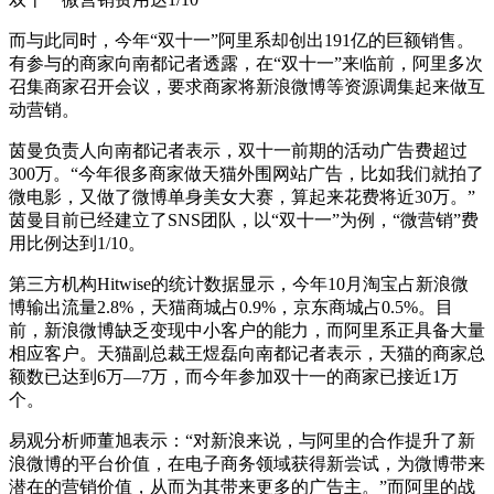
而与此同时，今年“双十一”阿里系却创出191亿的巨额销售。
有参与的商家向南都记者透露，在“双十一”来临前，阿里多次
召集商家召开会议，要求商家将新浪微博等资源调集起来做互
动营销。
茵曼负责人向南都记者表示，双十一前期的活动广告费超过
300万。“今年很多商家做天猫外围网站广告，比如我们就拍了
微电影，又做了微博单身美女大赛，算起来花费将近30万。”
茵曼目前已经建立了SNS团队，以“双十一”为例，“微营销”费
用比例达到1/10。
第三方机构Hitwise的统计数据显示，今年10月淘宝占新浪微
博输出流量2.8%，天猫商城占0.9%，京东商城占0.5%。目
前，新浪微博缺乏变现中小客户的能力，而阿里系正具备大量
相应客户。天猫副总裁王煜磊向南都记者表示，天猫的商家总
额数已达到6万—7万，而今年参加双十一的商家已接近1万
个。
易观分析师董旭表示：“对新浪来说，与阿里的合作提升了新
浪微博的平台价值，在电子商务领域获得新尝试，为微博带来
潜在的营销价值，从而为其带来更多的广告主。”而阿里的战