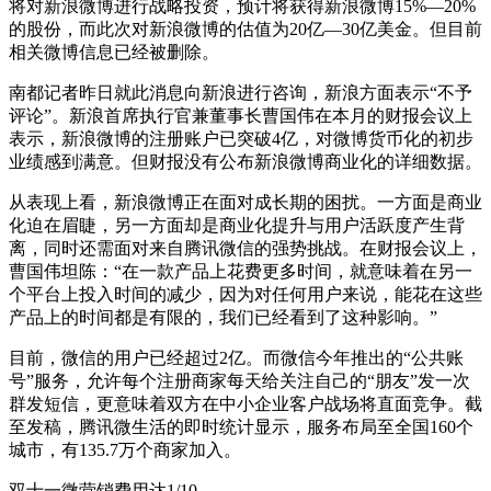
将对新浪微博进行战略投资，预计将获得新浪微博15%—20%
的股份，而此次对新浪微博的估值为20亿—30亿美金。但目前
相关微博信息已经被删除。
南都记者昨日就此消息向新浪进行咨询，新浪方面表示“不予
评论”。新浪首席执行官兼董事长曹国伟在本月的财报会议上
表示，新浪微博的注册账户已突破4亿，对微博货币化的初步
业绩感到满意。但财报没有公布新浪微博商业化的详细数据。
从表现上看，新浪微博正在面对成长期的困扰。一方面是商业
化迫在眉睫，另一方面却是商业化提升与用户活跃度产生背
离，同时还需面对来自腾讯微信的强势挑战。在财报会议上，
曹国伟坦陈：“在一款产品上花费更多时间，就意味着在另一
个平台上投入时间的减少，因为对任何用户来说，能花在这些
产品上的时间都是有限的，我们已经看到了这种影响。”
目前，微信的用户已经超过2亿。而微信今年推出的“公共账
号”服务，允许每个注册商家每天给关注自己的“朋友”发一次
群发短信，更意味着双方在中小企业客户战场将直面竞争。截
至发稿，腾讯微生活的即时统计显示，服务布局至全国160个
城市，有135.7万个商家加入。
双十一微营销费用达1/10