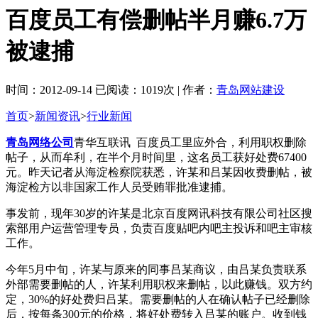
百度员工有偿删帖半月赚6.7万
被逮捕
时间：2012-09-14 已阅读：1019次 | 作者：
青岛网站建设
首页
>
新闻资讯
>
行业新闻
青岛网络公司
青华互联讯 百度员工里应外合，利用职权删除
帖子，从而牟利，在半个月时间里，这名员工获好处费67400
元。昨天记者从海淀检察院获悉，许某和吕某因收费删帖，被
海淀检方以非国家工作人员受贿罪批准逮捕。
事发前，现年30岁的许某是北京百度网讯科技有限公司社区搜
索部用户运营管理专员，负责百度贴吧内吧主投诉和吧主审核
工作。
今年5月中旬，许某与原来的同事吕某商议，由吕某负责联系
外部需要删帖的人，许某利用职权来删帖，以此赚钱。双方约
定，30%的好处费归吕某。需要删帖的人在确认帖子已经删除
后，按每条300元的价格，将好处费转入吕某的账户。收到钱