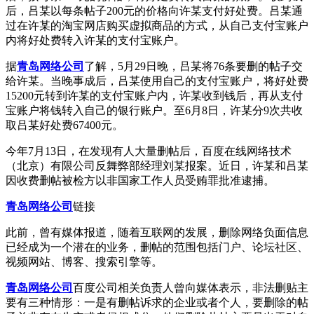
后，吕某以每条帖子200元的价格向许某支付好处费。吕某通
过在许某的淘宝网店购买虚拟商品的方式，从自己支付宝账户
内将好处费转入许某的支付宝账户。
据
青岛网络公司
了解，5月29日晚，吕某将76条要删的帖子交
给许某。当晚事成后，吕某使用自己的支付宝账户，将好处费
15200元转到许某的支付宝账户内，许某收到钱后，再从支付
宝账户将钱转入自己的银行账户。至6月8日，许某分9次共收
取吕某好处费67400元。
今年7月13日，在发现有人大量删帖后，百度在线网络技术
（北京）有限公司反舞弊部经理刘某报案。近日，许某和吕某
因收费删帖被检方以非国家工作人员受贿罪批准逮捕。
青岛网络公司
链接
此前，曾有媒体报道，随着互联网的发展，删除网络负面信息
已经成为一个潜在的业务，删帖的范围包括门户、论坛社区、
视频网站、博客、搜索引擎等。
青岛网络公司
百度公司相关负责人曾向媒体表示，非法删贴主
要有三种情形：一是有删帖诉求的企业或者个人，要删除的帖