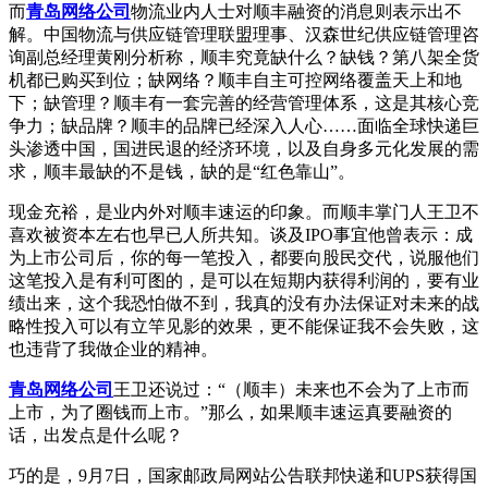
而
青岛网络公司
物流业内人士对顺丰融资的消息则表示出不
解。中国物流与供应链管理联盟理事、汉森世纪供应链管理咨
询副总经理黄刚分析称，顺丰究竟缺什么？缺钱？第八架全货
机都已购买到位；缺网络？顺丰自主可控网络覆盖天上和地
下；缺管理？顺丰有一套完善的经营管理体系，这是其核心竞
争力；缺品牌？顺丰的品牌已经深入人心……面临全球快递巨
头渗透中国，国进民退的经济环境，以及自身多元化发展的需
求，顺丰最缺的不是钱，缺的是“红色靠山”。
现金充裕，是业内外对顺丰速运的印象。而顺丰掌门人王卫不
喜欢被资本左右也早已人所共知。谈及IPO事宜他曾表示：成
为上市公司后，你的每一笔投入，都要向股民交代，说服他们
这笔投入是有利可图的，是可以在短期内获得利润的，要有业
绩出来，这个我恐怕做不到，我真的没有办法保证对未来的战
略性投入可以有立竿见影的效果，更不能保证我不会失败，这
也违背了我做企业的精神。
青岛网络公司
王卫还说过：“（顺丰）未来也不会为了上市而
上市，为了圈钱而上市。”那么，如果顺丰速运真要融资的
话，出发点是什么呢？
巧的是，9月7日，国家邮政局网站公告联邦快递和UPS获得国