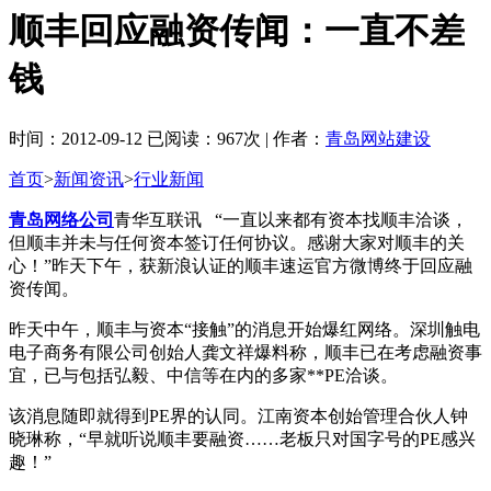
顺丰回应融资传闻：一直不差
钱
时间：2012-09-12 已阅读：967次 | 作者：
青岛网站建设
首页
>
新闻资讯
>
行业新闻
青岛网络公司
青华互联讯 “一直以来都有资本找顺丰洽谈，
但顺丰并未与任何资本签订任何协议。感谢大家对顺丰的关
心！”昨天下午，获新浪认证的顺丰速运官方微博终于回应融
资传闻。
昨天中午，顺丰与资本“接触”的消息开始爆红网络。深圳触电
电子商务有限公司创始人龚文祥爆料称，顺丰已在考虑融资事
宜，已与包括弘毅、中信等在内的多家**PE洽谈。
该消息随即就得到PE界的认同。江南资本创始管理合伙人钟
晓琳称，“早就听说顺丰要融资……老板只对国字号的PE感兴
趣！”