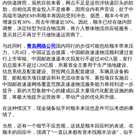
内快递牌照，虽然目前来看，网点不足是这些洋快递巨头的软
肋，但相信其资金投入不是难事，因而业内有声音说，处于中
高端市场的EMS和顺丰将因此受到冲击。据悉，顺丰今年的
增速仅有30%，而去年增速近50%。因此，顺丰已经在做内部
调整，决定转型为综合物流商，将介入整体物流供应链服务，
显示其已不再甘于只做快递运营商了。
与此同时，
青岛网络公司
国内同行的步伐可能也给顺丰带来压
力。5月4日，中国证监会披露，中国邮政速递物流顺利通过发
行上市审核。中国邮政速递本次拟发行不超过40亿A股，发行
后总股本不超过120亿股，所募资金主要用于生产场地建设、
信息系统及配套建设、营投网点及配套建设、车辆及设备购
置、邮航相关项目建设和补充流动资金等。募投项目实施后，
中国邮政速递网络覆盖范围及速递物流服务能力将得到进一步
提升；新的大型集散中心的建成以及大量现代化配套设施的购
置，将极大地提升运营效率，带动产业的优化和升级。
在这种情况下，现金储备似乎对顺丰来说也是件可以考虑的事
情了。
当然，还有一个细节不应忽视，这就是顺丰回应时的表述。在
顺丰的回应中，强调了“一直以来都有资本找顺丰洽谈”，似乎