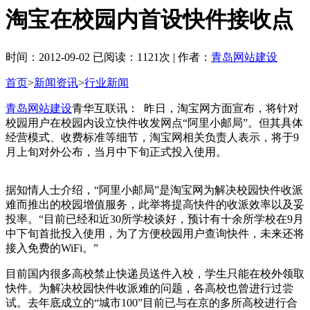
淘宝在校园内首设快件接收点
时间：2012-09-02 已阅读：1121次 | 作者：
青岛网站建设
首页
>
新闻资讯
>
行业新闻
青岛网站建设
青华互联讯： 昨日，淘宝网方面宣布，将针对
校园用户在校园内设立快件收发网点“阿里小邮局”。但其具体
经营模式、收费标准等细节，淘宝网相关负责人表示，将于9
月上旬对外公布，当月中下旬正式投入使用。
据知情人士介绍，“阿里小邮局”是淘宝网为解决校园快件收派
难而推出的校园增值服务，此举将提高快件的收派效率以及妥
投率。“目前已经和近30所学校谈好，预计有十余所学校在9月
中下旬首批投入使用，为了方便校园用户查询快件，未来还将
接入免费的WiFi。”
目前国内很多高校禁止快递员送件入校，学生只能在校外领取
快件。为解决校园快件收派难的问题，各高校也曾进行过尝
试。去年底成立的“城市100”目前已与在京的多所高校进行合