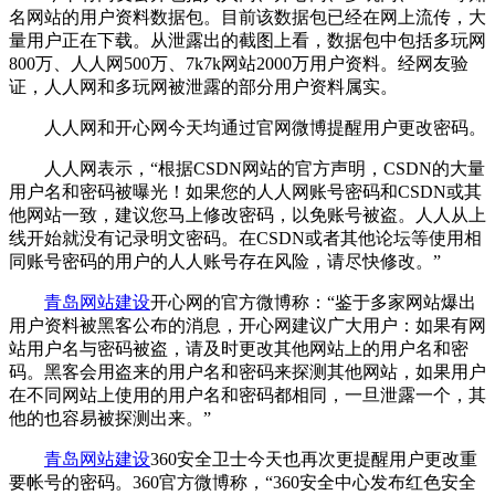
名网站的用户资料数据包。目前该数据包已经在网上流传，大
量用户正在下载。从泄露出的截图上看，数据包中包括多玩网
800万、人人网500万、7k7k网站2000万用户资料。经网友验
证，人人网和多玩网被泄露的部分用户资料属实。
人人网和开心网今天均通过官网微博提醒用户更改密码。
人人网表示，“根据CSDN网站的官方声明，CSDN的大量
用户名和密码被曝光！如果您的人人网账号密码和CSDN或其
他网站一致，建议您马上修改密码，以免账号被盗。人人从上
线开始就没有记录明文密码。在CSDN或者其他论坛等使用相
同账号密码的用户的人人账号存在风险，请尽快修改。”
青岛网站建设
开心网的官方微博称：“鉴于多家网站爆出
用户资料被黑客公布的消息，开心网建议广大用户：如果有网
站用户名与密码被盗，请及时更改其他网站上的用户名和密
码。黑客会用盗来的用户名和密码来探测其他网站，如果用户
在不同网站上使用的用户名和密码都相同，一旦泄露一个，其
他的也容易被探测出来。”
青岛网站建设
360安全卫士今天也再次更提醒用户更改重
要帐号的密码。360官方微博称，“360安全中心发布红色安全