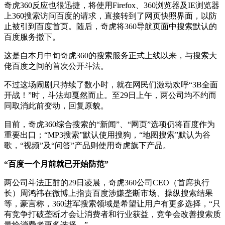
奇虎360反应也很迅捷，将使用Firefox、360浏览器及IE浏览器
上360搜索访问百度的请求，直接转到了网页快照界面，以防
止被引到百度首页。随后，奇虎将360导航页面中搜索默认的
百度服务撤下。
这是自本月中旬奇虎360的搜索服务正式上线以来，与搜索大
佬百度之间的首次公开斗法。
不过这场闹剧只持续了数小时，就在网民们激动欢呼“3B全面
开战！”时，斗法却戛然而止。至29日上午，两公司均不约而
同取消此前变动，回复原貌。
目前，奇虎360综合搜索的“新闻”、“网页”选项仍将百度作为
重要出口；“MP3搜索”默认使用搜狗，“地图搜索”默认为谷
歌，“视频”及“问答”产品则使用奇虎旗下产品。
“百度一个月前就已开始防范”
两公司斗法正酣的29日凌晨，奇虎360公司CEO（首席执行
长）周鸿祎在微博上指责百度涉嫌垄断市场、操纵搜索结果
等，豪言称，360进军搜索领域是希望让用户有更多选择，“只
有竞争打破垄断才会让消费者和行业获益，竞争会改善搜索质
量给消费者更多选择。”