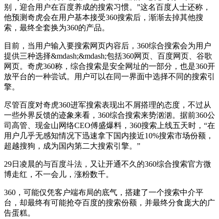
别，迎合用户在百度养成的搜索习惯。”这名百度人士还称，
他预测奇虎会在用户基本接受360搜索后，渐渐去掉其他搜
索，最终全套换为360的产品。
目前，当用户输入要搜索网页内容后，360综合搜索会为用户
提供三种选择&mdash;&mdash;包括360网页、百度网页、谷歌
网页。奇虎360称，综合搜索是安全网址的一部分，也是360开
放平台的一种尝试。用户可以在同一界面中选择不同的搜索引
擎。
尽管百度对奇虎360进军搜索表现出不屑搭理的态度，不过从
一些外界反馈的迹象来看，360综合搜索来势汹汹。据前360公
司高管、现金山网络CEO傅盛爆料，360搜索上线五天时，“在
用户几乎无感知情况下迅速拿下国内接近10%搜索市场份额，
超越搜狗，成为国内第二大搜索引擎。”
29日凌晨的与百度斗法，又让开通不久的360综合搜索官方微
博走红，不一会儿，涨粉数千。
360，可能仅凭客户端布局的底气，搭建了一个搜索中介平
台，却最终有可能抢夺百度的搜索份额，并最终分食庞大的广
告蛋糕。