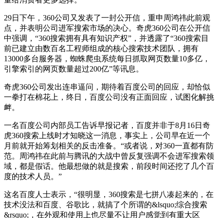
29日下午，360公司又发表了一封公开信，重申周鸿祎此前观
点，并表明公司进军搜索市场的决心。奇虎360公司在公开信
中强调，“360搜索拥有具有知识产权”，并透露了“360搜索目
前已建立由数百名工程师组成的核心搜索技术团队，拥有
13000多台服务器，蜘蛛爬虫系统每日抓取网页数量10多亿，
引擎索引的网页数量超过200亿”等讯息。
奇虎360公司发出连串逼问，期待着百度公司的回应，却恰似
一拳打在棉花上，终日，百度公司没有正面回应，试图化解挑
衅。
一名百度公司内部员工告诉早报记者，百度并非于8月16日奇
虎360搜索上线时才知晓这一消息，事实上，公司早在近一个
月前就开始筹划相关的反击准备。“或者说，对360一直都有防
范。周鸿祎在此前与腾讯的大战中曾反复强调不会进军搜索领
域，都是假话。他最想做的就是搜索，前段时间还挖了几个百
度的技术人员。”
这名百度人士表示，“很明显，360搜索是七拼八凑起来的，在
技术没法和百度、谷歌比，就搞了个所谓的&lsquo;综合搜索
&rsquo;，在外观和使用上也尽量不让用户感觉到有重大区