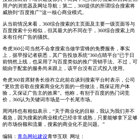
用户的浏览器及网址导航；第二，360提供的所谓综合搜索将
威胁到“百度推广”这一核心商业模式。
从当前情况来看，360综合搜索的主页面及主要一级页面等与
百度搜索十分相似，但其最大的不同在于，360综合搜索上尚
未有任何广告的骚扰。
奇虎360公司当然不会拿搜索当做学雷锋的免费服务，事实
上，据早报记者获悉，其广告投放系统“360点睛平台”已于日
前悄然上线，也采用了与百度类似的推广营销手法。不过，可
能由于配套的服务尚未跟上，该平台没有正式投入使用。
奇虎360首席财务长徐祚立此前在谈到搜索平台时表示，公司
“更欣赏谷歌在搜索商业化方面的一些做法，既保证用户体
验，又保证广告主的效果”。他称，有别于百度的热门词竞
价，360认为关键词市场是一个长尾市场。
周鸿祎也有相似表示，“关于商业化的目标，我认为我们并不
着急，因为搜索的商业模式已经非常成熟，只要能够拿下足够
的市场份额和流量，搜索的商业化不是问题。”
编辑：
青岛网站建设
青华互联 网址：