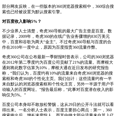
部分网友反映，在一些版本的360浏览器搜索框中，360综合搜
索也已经被设置为默认搜索引擎。
对百度收入影响5%？
不少业界人士清楚，奇虎360导航的最大广告主曾是百度。数
据记录，2009年，奇虎360的在线广告业务骤增的830万美元
中，百度和谷歌为两大“金主”。不过奇虎360导航与百度的合
作在2010年一度中止，原因为百度指责360流量作弊。
奇虎360公司在公布最新一季财报时曾表示，公司的360浏览器
在2012年第二季度约为百度公司贡献了21%的流量。而摩根大
通则将此数字估算为10%，摩根大通在近日发布的研究报告
称，“我们认为，百度约有10%的流量来自奇虎360浏览器的搜
索框和奇虎360的个性化主页。我们估计：这些流量约有一半
来自默认的浏览器搜索框和个性化主页，另外一半源于用户手
动输入的百度网址。”报告最后称，“此事对百度潜在收入的影
响仅为5%。”
百度公司本身却不敢放松警惕，这从29日的公开斗法就可以看
得出来。一名分析人士表示，百度主要担心两点：第一，360
搜索推出后，增长速度惊人，而其中绝大部分流量来自其上亿