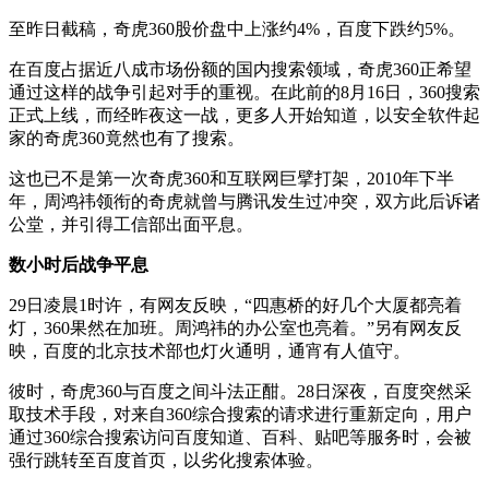
至昨日截稿，奇虎360股价盘中上涨约4%，百度下跌约5%。
在百度占据近八成市场份额的国内搜索领域，奇虎360正希望
通过这样的战争引起对手的重视。在此前的8月16日，360搜索
正式上线，而经昨夜这一战，更多人开始知道，以安全软件起
家的奇虎360竟然也有了搜索。
这也已不是第一次奇虎360和互联网巨擘打架，2010年下半
年，周鸿祎领衔的奇虎就曾与腾讯发生过冲突，双方此后诉诸
公堂，并引得工信部出面平息。
数小时后战争平息
29日凌晨1时许，有网友反映，“四惠桥的好几个大厦都亮着
灯，360果然在加班。周鸿祎的办公室也亮着。”另有网友反
映，百度的北京技术部也灯火通明，通宵有人值守。
彼时，奇虎360与百度之间斗法正酣。28日深夜，百度突然采
取技术手段，对来自360综合搜索的请求进行重新定向，用户
通过360综合搜索访问百度知道、百科、贴吧等服务时，会被
强行跳转至百度首页，以劣化搜索体验。