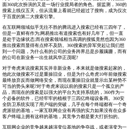
面360此次扮演的又是一场行业搅局者的角色。据监测，360的
搜索上线仅五天，但从流量上看就已经超过了搜狗，成为仅次
于百度的第二大搜索引擎。
在互联网领域似乎无往不胜的腾讯进入搜索已经有三四年了，
但是一直鲜有作为;网易推出有道搜索也有好几年了，但一直
是处于边缘状态;而在搜索领域相当高调的搜狐竟然也因为360
推出搜索而显得有点猝不及防。360搜索的异军突起让我们想
到一个问题，为什么有的公司的业务跨界总是步履蹒跚，而有
的公司在新业务一出生就风华正茂呢?
对于奇虎来说搜索其实并非新业务，本来就是做搜索起家的，
他此次做搜索不过是重操旧业，但是为什么奇虎10年前做搜索
最终放弃反而做网络安全，而现在重操旧业就显示出某种势不
可当的势头来呢?对于奇虎来说以前的搜索只是一个孤立的产
品，而现在的搜索是以强大的平台为支持系统的，360作为一
个必备的软件，已经牢牢的植根于三四亿终端设备商。360安
全防卫系统实现了用户端的突破，几乎在每个终端都有一个奇
虎派驻的基地，一家互联网企业有再强的实力如果没有在众多
客户终端上拥有这样的基地，其竞争力都是要大打折扣的。
互联网企业的竞争越来越演变位基地的争夺战，或者演变为一