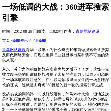
一场低调的大战：360进军搜索
引擎
时间：2012-08-28 已阅读：1102次 | 作者：
青岛网站建设
首页
>
新闻资讯
>
行业新闻
青岛网站建设
青华互联讯：为什么奇虎10年前做搜索最终放弃
反而做网络安全，而现在重操旧业就显示出某种势不可当的势
头来呢?
京东与苏宁之间的价格战在虚张声势之后不了了之，这场事先
被过度张扬的所谓价格战占据了太多的注意力，以致人们忽略
了一场本该加以注意的、在互联网领域里面发生的一场意味深
长的征战，这就是由奇虎360挑起的新一轮的搜索引擎之战。
发起挑战的周鸿祎一向以好战著称，外号鸿祎大炮，但他这次
是可以压低声调、放低姿态，轻描淡写的说360进入搜索领域
目标不是打败谁，而是想让用户有更多的选择，但是它的竞争
对手一下子就能够感觉到360来者不善，就像在反病毒行业里